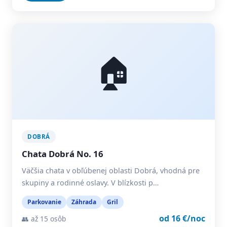
🏠
DOBRÁ
Chata Dobrá No. 16
Väčšia chata v obľúbenej oblasti Dobrá, vhodná pre
skupiny a rodinné oslavy. V blízkosti p…
Parkovanie
Záhrada
Gril
od 16 €/noc
👥 až 15 osôb