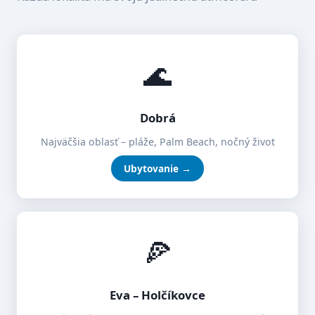
🌊
Dobrá
Najväčšia oblasť – pláže, Palm Beach, nočný život
Ubytovanie →
🍕
Eva – Holčíkovce