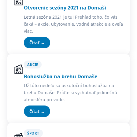
📰
Otvorenie sezóny 2021 na Domaši
Letná sezóna 2021 je tu! Prehľad toho, čo vás
čaká – akcie, ubytovanie, vodné atrakcie a oveľa
viac.
Čítať →
📰
AKCIE
Bohoslužba na brehu Domaše
Už túto nedeľu sa uskutoční bohoslužba na
brehu Domaše. Príďte si vychutnať jedinečnú
atmosféru pri vode.
Čítať →
ŠPORT