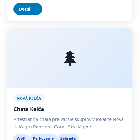
Detail →
🌲
NOVÁ KELČA
Chata Kelča
Priestranná chata pre väčšie skupiny v lokalite Nová
Kelča pri Penzióne Goral. Skvelá polo…
Wi-Fi
Parkovanie
Záhrada