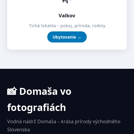
Valkov
Tichá lokalita – pokoj, príroda, rodiny
Ubytovanie →
📸 Domaša vo
fotografiách
Vodná nádrž Domaša – krása prírody východného
Slovenska