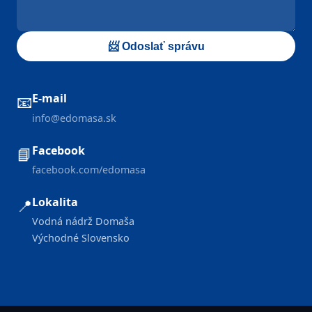
📨 Odoslať správu
E-mail
📧
info@edomasa.sk
Facebook
📘
facebook.com/edomasa
Lokalita
📍
Vodná nádrž Domaša
Východné Slovensko