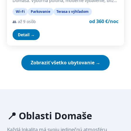
Domaša. Výborná poloha, moderné vybavenie, blíz…
Wi-Fi
Parkovanie
Terasa s výhľadom
od 360 €/noc
👥 až 9 osôb
Detail →
Zobraziť všetko ubytovanie →
📍 Oblasti Domaše
Každá lokalita má svoju jedinečnú atmosféru