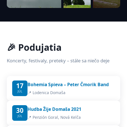
🎉 Podujatia
Koncerty, festivaly, preteky – stále sa niečo deje
17
Bohemia Spieva – Peter Čmorik Band
JÚL
📍 Lodenica Domaša
30
Hudba Žije Domaša 2021
JÚL
📍 Penzión Goral, Nová Kelča