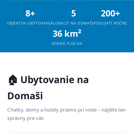
8+
5
200+
OBJEKTOV UBYTOVANIA
LOKALÍT NA DOMAŠI
PODUJATÍ ROČNE
36 km²
VODNÁ PLOCHA
🏠 Ubytovanie na
Domaši
Chatky, domy a hotely priamo pri vode – nájdite ten
správny pre vás