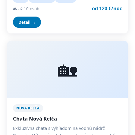
od 120 €/noc
👥 až 10 osôb
Detail →
🏡
NOVÁ KELČA
Chata Nová Kelča
Exkluzívna chata s výhľadom na vodnú nádrž