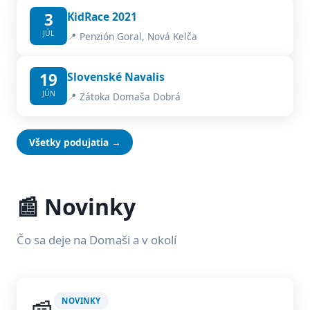
3
KidRace 2021
JÚL
📍 Penzión Goral, Nová Kelča
19
Slovenské Navalis
JÚN
📍 Zátoka Domaša Dobrá
Všetky podujatia →
📰 Novinky
Čo sa deje na Domaši a v okolí
NOVINKY