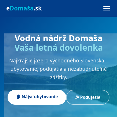
e
Domaša
.sk
Vodná nádrž Domaša
Vaša letná dovolenka
Najkrajšie jazero východného Slovenska –
ubytovanie, podujatia a nezabudnuteľné
zážitky.
🏠 Nájsť ubytovanie
🎉 Podujatia