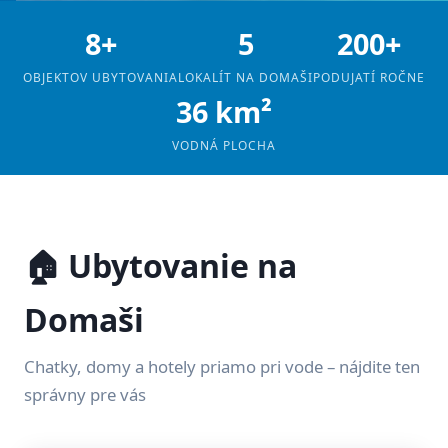
8+
5
200+
OBJEKTOV UBYTOVANIA
LOKALÍT NA DOMAŠI
PODUJATÍ ROČNE
36 km²
VODNÁ PLOCHA
🏠 Ubytovanie na
Domaši
Chatky, domy a hotely priamo pri vode – nájdite ten
správny pre vás