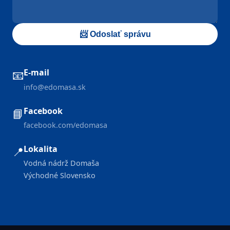
📨 Odoslať správu
E-mail
📧
info@edomasa.sk
Facebook
📘
facebook.com/edomasa
Lokalita
📍
Vodná nádrž Domaša
Východné Slovensko