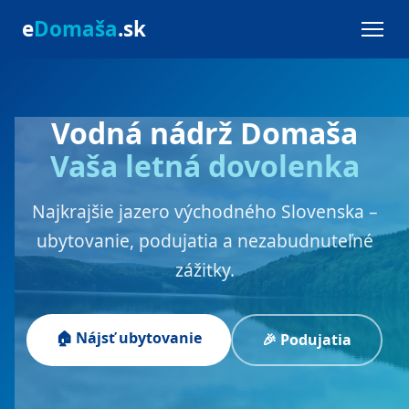
e
Domaša
.sk
Vodná nádrž Domaša
Vaša letná dovolenka
Najkrajšie jazero východného Slovenska –
ubytovanie, podujatia a nezabudnuteľné
zážitky.
🏠 Nájsť ubytovanie
🎉 Podujatia