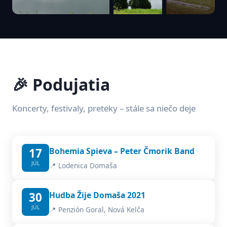
🎉 Podujatia
Koncerty, festivaly, preteky – stále sa niečo deje
17
Bohemia Spieva – Peter Čmorik Band
JÚL
📍 Lodenica Domaša
30
Hudba Žije Domaša 2021
JÚL
📍 Penzión Goral, Nová Kelča