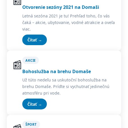
📰
Otvorenie sezóny 2021 na Domaši
Letná sezóna 2021 je tu! Prehľad toho, čo vás
čaká – akcie, ubytovanie, vodné atrakcie a oveľa
viac.
Čítať →
📰
AKCIE
Bohoslužba na brehu Domaše
Už túto nedeľu sa uskutoční bohoslužba na
brehu Domaše. Príďte si vychutnať jedinečnú
atmosféru pri vode.
Čítať →
ŠPORT