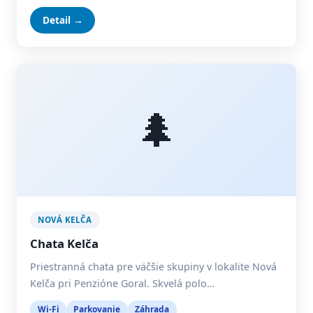
Detail →
🌲
NOVÁ KELČA
Chata Kelča
Priestranná chata pre väčšie skupiny v lokalite Nová
Kelča pri Penzióne Goral. Skvelá polo…
Wi-Fi
Parkovanie
Záhrada