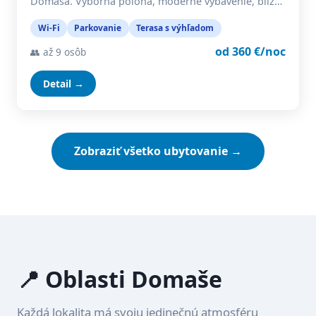
Domaša. Výborná poloha, moderné vybavenie, blíz…
Wi-Fi
Parkovanie
Terasa s výhľadom
od 360 €/noc
👥 až 9 osôb
Detail →
Zobraziť všetko ubytovanie →
📍 Oblasti Domaše
Každá lokalita má svoju jedinečnú atmosféru