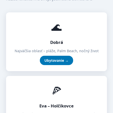
🌊
Dobrá
Najväčšia oblasť – pláže, Palm Beach, nočný život
Ubytovanie →
🍕
Eva – Holčíkovce