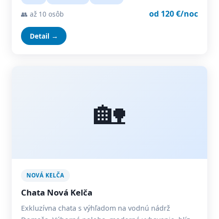
od 120 €/noc
👥 až 10 osôb
Detail →
🏡
NOVÁ KELČA
Chata Nová Kelča
Exkluzívna chata s výhľadom na vodnú nádrž