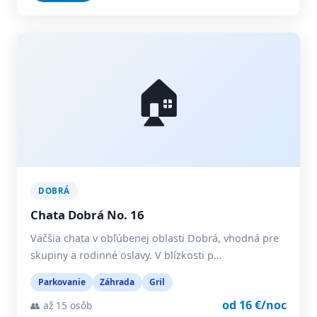
🏠
DOBRÁ
Chata Dobrá No. 16
Väčšia chata v obľúbenej oblasti Dobrá, vhodná pre
skupiny a rodinné oslavy. V blízkosti p…
Parkovanie
Záhrada
Gril
od 16 €/noc
👥 až 15 osôb