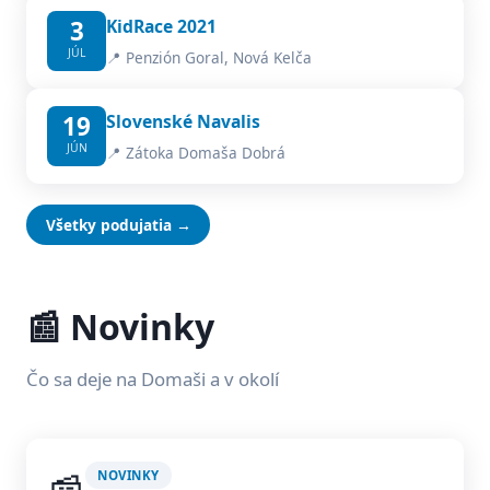
3
KidRace 2021
JÚL
📍 Penzión Goral, Nová Kelča
19
Slovenské Navalis
JÚN
📍 Zátoka Domaša Dobrá
Všetky podujatia →
📰 Novinky
Čo sa deje na Domaši a v okolí
NOVINKY