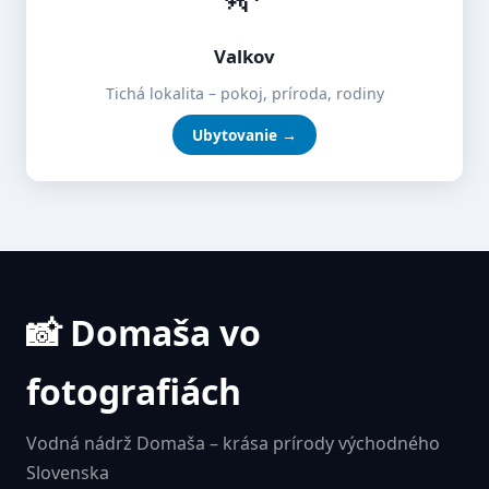
Valkov
Tichá lokalita – pokoj, príroda, rodiny
Ubytovanie →
📸 Domaša vo
fotografiách
Vodná nádrž Domaša – krása prírody východného
Slovenska