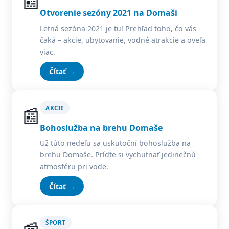
📰
Otvorenie sezóny 2021 na Domaši
Letná sezóna 2021 je tu! Prehľad toho, čo vás
čaká – akcie, ubytovanie, vodné atrakcie a oveľa
viac.
Čítať →
📰
AKCIE
Bohoslužba na brehu Domaše
Už túto nedeľu sa uskutoční bohoslužba na
brehu Domaše. Príďte si vychutnať jedinečnú
atmosféru pri vode.
Čítať →
ŠPORT