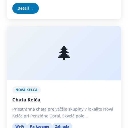
Detail →
🌲
NOVÁ KELČA
Chata Kelča
Priestranná chata pre väčšie skupiny v lokalite Nová
Kelča pri Penzióne Goral. Skvelá polo…
Wi-Fi
Parkovanie
Záhrada