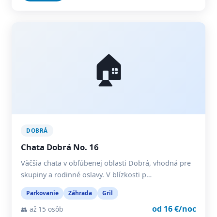
🏠
DOBRÁ
Chata Dobrá No. 16
Väčšia chata v obľúbenej oblasti Dobrá, vhodná pre
skupiny a rodinné oslavy. V blízkosti p…
Parkovanie
Záhrada
Gril
od 16 €/noc
👥 až 15 osôb