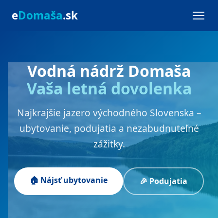
e
Domaša
.sk
Vodná nádrž Domaša
Vaša letná dovolenka
Najkrajšie jazero východného Slovenska –
ubytovanie, podujatia a nezabudnuteľné
zážitky.
🏠 Nájsť ubytovanie
🎉 Podujatia