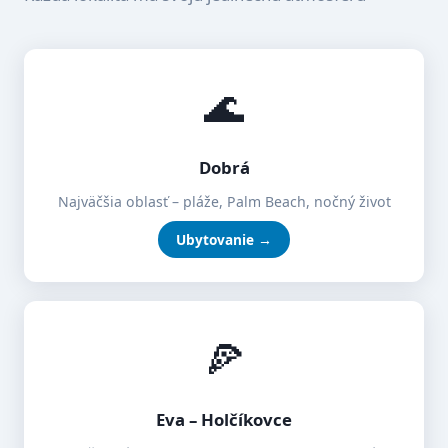
🌊
Dobrá
Najväčšia oblasť – pláže, Palm Beach, nočný život
Ubytovanie →
🍕
Eva – Holčíkovce