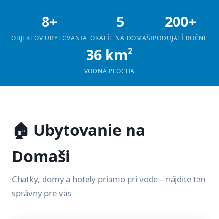
8+
5
200+
OBJEKTOV UBYTOVANIA
LOKALÍT NA DOMAŠI
PODUJATÍ ROČNE
36 km²
VODNÁ PLOCHA
🏠 Ubytovanie na
Domaši
Chatky, domy a hotely priamo pri vode – nájdite ten
správny pre vás