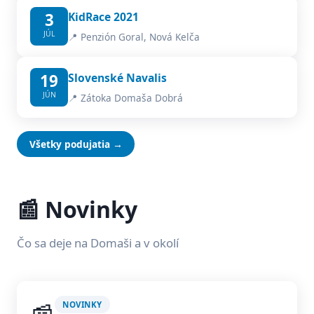
3
KidRace 2021
JÚL
📍 Penzión Goral, Nová Kelča
19
Slovenské Navalis
JÚN
📍 Zátoka Domaša Dobrá
Všetky podujatia →
📰 Novinky
Čo sa deje na Domaši a v okolí
NOVINKY