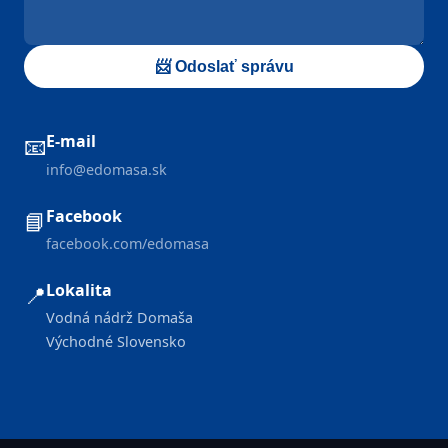
📨 Odoslať správu
E-mail
📧
info@edomasa.sk
Facebook
📘
facebook.com/edomasa
Lokalita
📍
Vodná nádrž Domaša
Východné Slovensko