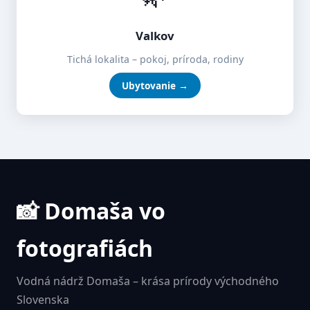
Valkov
Tichá lokalita – pokoj, príroda, rodiny
Ubytovanie →
📸 Domaša vo
fotografiách
Vodná nádrž Domaša – krása prírody východného
Slovenska