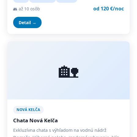
od 120 €/noc
👥 až 10 osôb
Detail →
🏡
NOVÁ KELČA
Chata Nová Kelča
Exkluzívna chata s výhľadom na vodnú nádrž