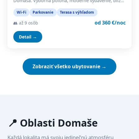
Domaša. Výborná poloha, moderné vybavenie, blíz…
Wi-Fi
Parkovanie
Terasa s výhľadom
od 360 €/noc
👥 až 9 osôb
Detail →
Zobraziť všetko ubytovanie →
📍 Oblasti Domaše
Každá lokalita má svoju jedinečnú atmosféru