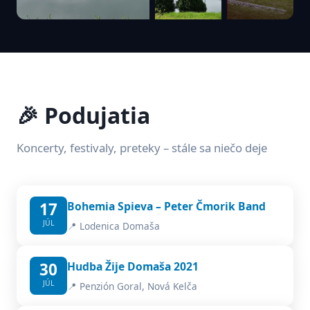
🎉 Podujatia
Koncerty, festivaly, preteky – stále sa niečo deje
17
Bohemia Spieva – Peter Čmorik Band
JÚL
📍 Lodenica Domaša
30
Hudba Žije Domaša 2021
JÚL
📍 Penzión Goral, Nová Kelča