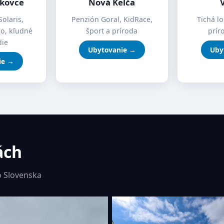
íkovce
Nová Kelča
Solaris,
Penzión Goral, KidRace,
Tichá lo
mo, kľudné
šport a príroda
prír
die
Ubytovanie →
Uby
ie →
ách
 Slovenska