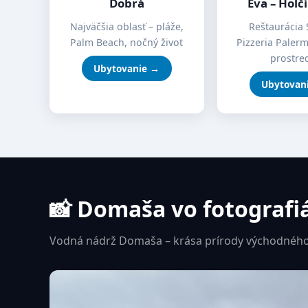
Dobrá
Eva – Holč
Najväčšia oblasť – pláže,
Reštaurácia 
Palm Beach, nočný život
Pizzeria Paler
prostre
Ubytovanie →
Ubytovan
📸 Domaša vo fotografi
Vodná nádrž Domaša – krása prírody východného