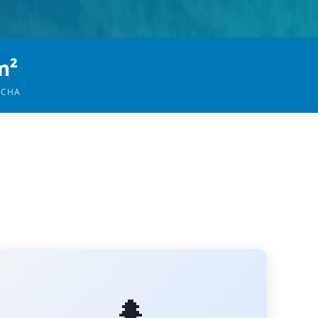
m²
OCHA
🌲