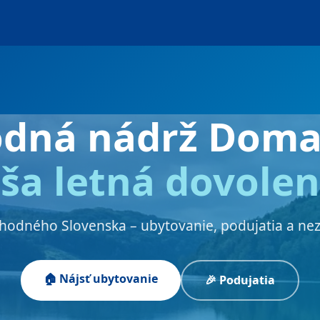
odná nádrž Doma
ša letná dovole
chodného Slovenska – ubytovanie, podujatia a ne
🏠 Nájsť ubytovanie
🎉 Podujatia