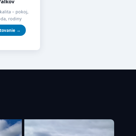
Valkov
kalita – pokoj,
oda, rodiny
tovanie →