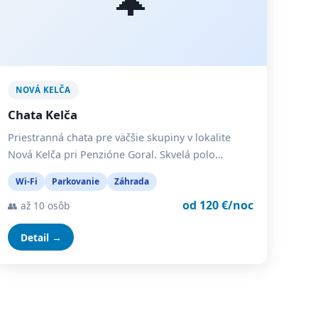
NOVÁ KELČA
Chata Kelča
Priestranná chata pre väčšie skupiny v lokalite
Nová Kelča pri Penzióne Goral. Skvelá polo…
Wi-Fi
Parkovanie
Záhrada
od 120 €/noc
👥 až 10 osôb
Detail →