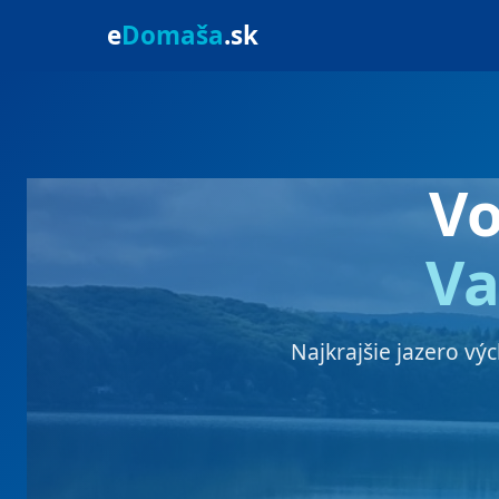
e
Domaša
.sk
V
Va
Najkrajšie jazero vý