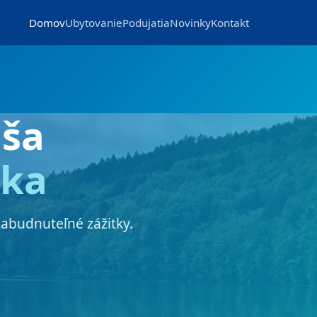
Domov
Ubytovanie
Podujatia
Novinky
Kontakt
ša
nka
zabudnuteľné zážitky.