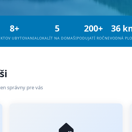
8+
5
200+
36 k
EKTOV UBYTOVANIA
LOKALÍT NA DOMAŠI
PODUJATÍ ROČNE
VODNÁ PL
ši
ten správny pre vás
🏠