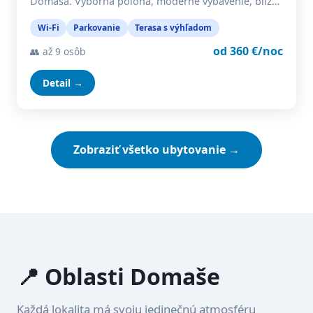
Domaša. Výborná poloha, moderné vybavenie, blíz…
Wi-Fi
Parkovanie
Terasa s výhľadom
od 360 €/noc
👥 až 9 osôb
Detail →
Zobraziť všetko ubytovanie →
📍 Oblasti Domaše
Každá lokalita má svoju jedinečnú atmosféru