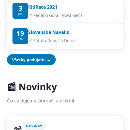
3
KidRace 2021
JÚL
📍 Penzión Goral, Nová Kelča
19
Slovenské Navalis
JÚN
📍 Zátoka Domaša Dobrá
Všetky podujatia →
📰 Novinky
Čo sa deje na Domaši a v okolí
NOVINKY