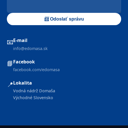
📨 Odoslať správu
E-mail
📧
info@edomasa.sk
Facebook
📘
facebook.com/edomasa
Lokalita
📍
Vodná nádrž Domaša
Východné Slovensko