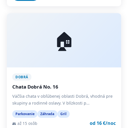
🏠
DOBRÁ
Chata Dobrá No. 16
Väčšia chata v obľúbenej oblasti Dobrá, vhodná pre
skupiny a rodinné oslavy. V blízkosti p…
Parkovanie
Záhrada
Gril
od 16 €/noc
👥 až 15 osôb