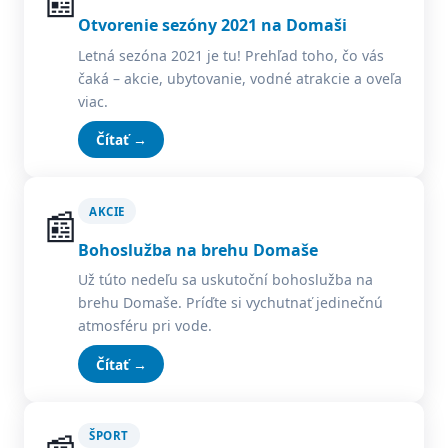
📰
Otvorenie sezóny 2021 na Domaši
Letná sezóna 2021 je tu! Prehľad toho, čo vás
čaká – akcie, ubytovanie, vodné atrakcie a oveľa
viac.
Čítať →
📰
AKCIE
Bohoslužba na brehu Domaše
Už túto nedeľu sa uskutoční bohoslužba na
brehu Domaše. Príďte si vychutnať jedinečnú
atmosféru pri vode.
Čítať →
ŠPORT