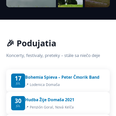
🎉 Podujatia
Koncerty, festivaly, preteky – stále sa niečo deje
17
Bohemia Spieva – Peter Čmorik Band
JÚL
📍 Lodenica Domaša
30
Hudba Žije Domaša 2021
JÚL
📍 Penzión Goral, Nová Kelča