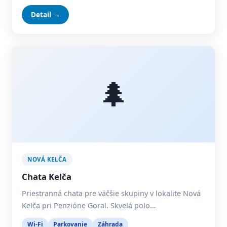
Detail →
🌲
NOVÁ KELČA
Chata Kelča
Priestranná chata pre väčšie skupiny v lokalite Nová
Kelča pri Penzióne Goral. Skvelá polo…
Wi-Fi
Parkovanie
Záhrada