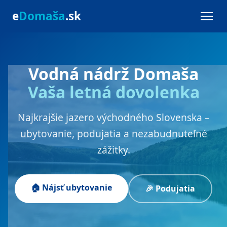
e
Domaša
.sk
Vodná nádrž Domaša
Vaša letná dovolenka
Najkrajšie jazero východného Slovenska –
ubytovanie, podujatia a nezabudnuteľné
zážitky.
🏠 Nájsť ubytovanie
🎉 Podujatia