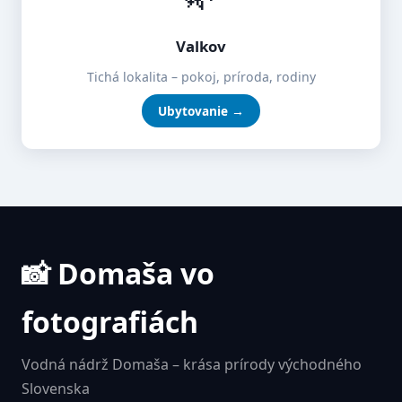
Valkov
Tichá lokalita – pokoj, príroda, rodiny
Ubytovanie →
📸 Domaša vo
fotografiách
Vodná nádrž Domaša – krása prírody východného
Slovenska