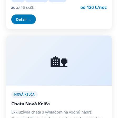
od 120 €/noc
👥 až 10 osôb
Detail →
🏡
NOVÁ KELČA
Chata Nová Kelča
Exkluzívna chata s výhľadom na vodnú nádrž