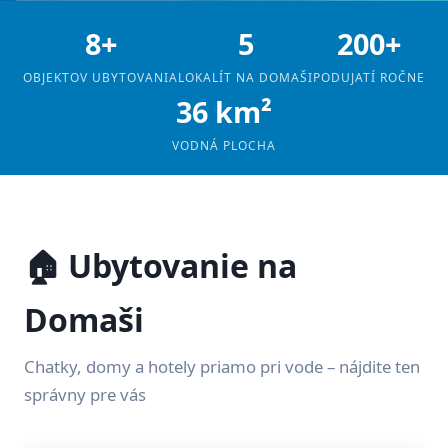
8+
5
200+
OBJEKTOV UBYTOVANIA
LOKALÍT NA DOMAŠI
PODUJATÍ ROČNE
36 km²
VODNÁ PLOCHA
🏠 Ubytovanie na
Domaši
Chatky, domy a hotely priamo pri vode – nájdite ten
správny pre vás