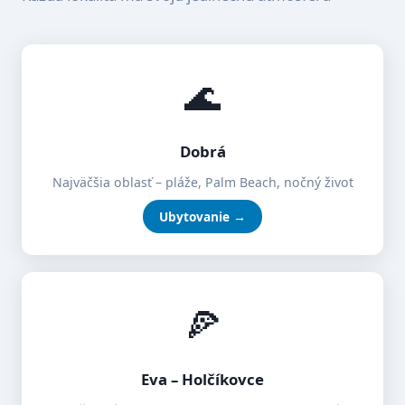
🌊
Dobrá
Najväčšia oblasť – pláže, Palm Beach, nočný život
Ubytovanie →
🍕
Eva – Holčíkovce