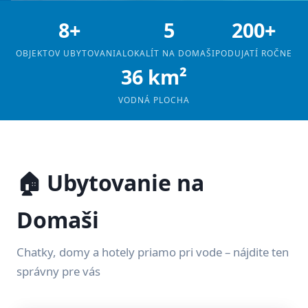
8+
5
200+
OBJEKTOV UBYTOVANIA
LOKALÍT NA DOMAŠI
PODUJATÍ ROČNE
36 km²
VODNÁ PLOCHA
🏠 Ubytovanie na
Domaši
Chatky, domy a hotely priamo pri vode – nájdite ten
správny pre vás