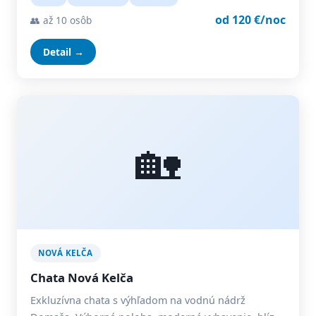
od 120 €/noc
👥 až 10 osôb
Detail →
🏡
NOVÁ KELČA
Chata Nová Kelča
Exkluzívna chata s výhľadom na vodnú nádrž