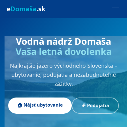
e
Domaša
.sk
Vodná nádrž Domaša
Vaša letná dovolenka
Najkrajšie jazero východného Slovenska –
ubytovanie, podujatia a nezabudnuteľné
zážitky.
🏠 Nájsť ubytovanie
🎉 Podujatia