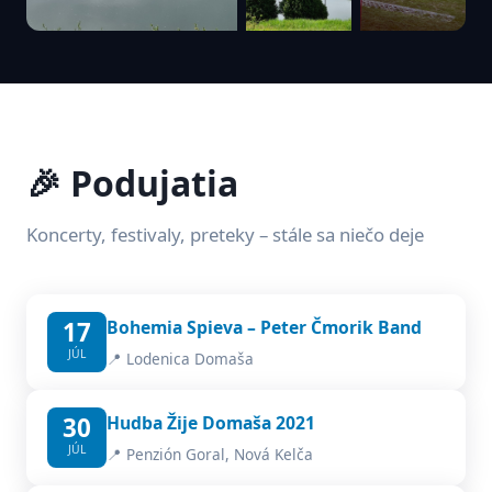
🎉 Podujatia
Koncerty, festivaly, preteky – stále sa niečo deje
17
Bohemia Spieva – Peter Čmorik Band
JÚL
📍 Lodenica Domaša
30
Hudba Žije Domaša 2021
JÚL
📍 Penzión Goral, Nová Kelča