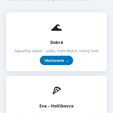
🌊
Dobrá
Najväčšia oblasť – pláže, Palm Beach, nočný život
Ubytovanie →
🍕
Eva – Holčíkovce