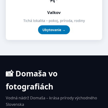
Valkov
Tichá lokalita – pokoj, príroda, rodiny
Ubytovanie →
📸 Domaša vo
fotografiách
Vodná nádrž Domaša – krása prírody východného
Slovenska