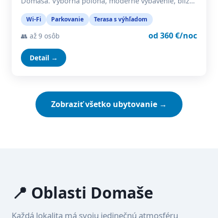
Domaša. Výborná poloha, moderné vybavenie, blíz…
Wi-Fi
Parkovanie
Terasa s výhľadom
od 360 €/noc
👥 až 9 osôb
Detail →
Zobraziť všetko ubytovanie →
📍 Oblasti Domaše
Každá lokalita má svoju jedinečnú atmosféru