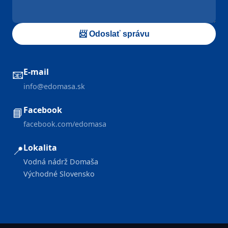
📨 Odoslať správu
E-mail
📧
info@edomasa.sk
Facebook
📘
facebook.com/edomasa
Lokalita
📍
Vodná nádrž Domaša
Východné Slovensko