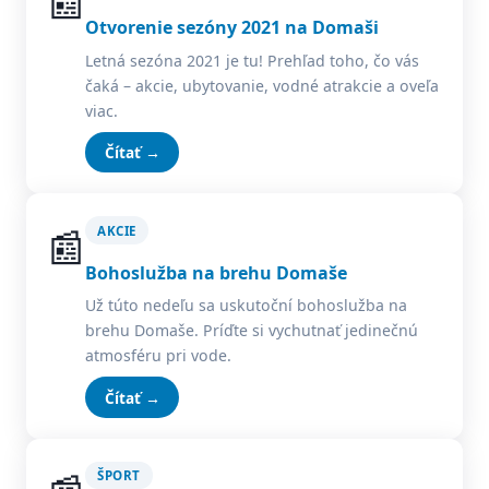
📰
Otvorenie sezóny 2021 na Domaši
Letná sezóna 2021 je tu! Prehľad toho, čo vás
čaká – akcie, ubytovanie, vodné atrakcie a oveľa
viac.
Čítať →
📰
AKCIE
Bohoslužba na brehu Domaše
Už túto nedeľu sa uskutoční bohoslužba na
brehu Domaše. Príďte si vychutnať jedinečnú
atmosféru pri vode.
Čítať →
ŠPORT