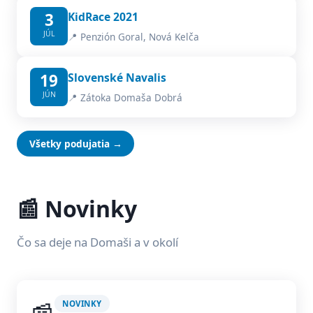
3
KidRace 2021
JÚL
📍 Penzión Goral, Nová Kelča
19
Slovenské Navalis
JÚN
📍 Zátoka Domaša Dobrá
Všetky podujatia →
📰 Novinky
Čo sa deje na Domaši a v okolí
NOVINKY