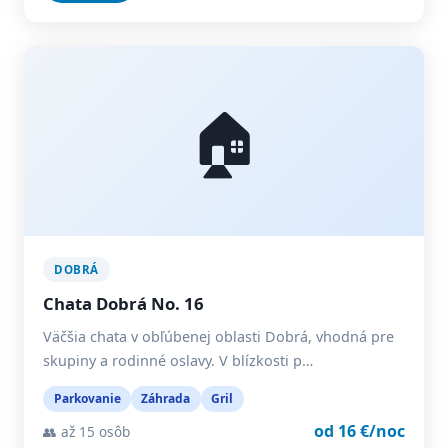
🏠
DOBRÁ
Chata Dobrá No. 16
Väčšia chata v obľúbenej oblasti Dobrá, vhodná pre
skupiny a rodinné oslavy. V blízkosti p…
Parkovanie
Záhrada
Gril
od 16 €/noc
👥 až 15 osôb