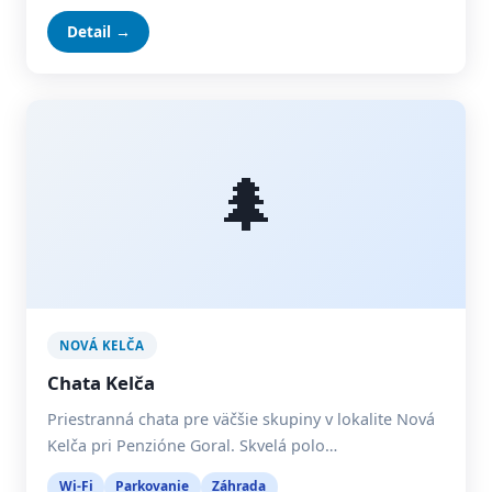
Detail →
🌲
NOVÁ KELČA
Chata Kelča
Priestranná chata pre väčšie skupiny v lokalite Nová
Kelča pri Penzióne Goral. Skvelá polo…
Wi-Fi
Parkovanie
Záhrada