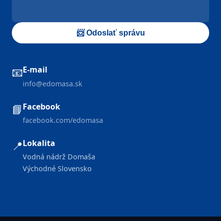
📨 Odoslať správu
E-mail
📧
info@edomasa.sk
Facebook
📘
facebook.com/edomasa
Lokalita
📍
Vodná nádrž Domaša
Východné Slovensko