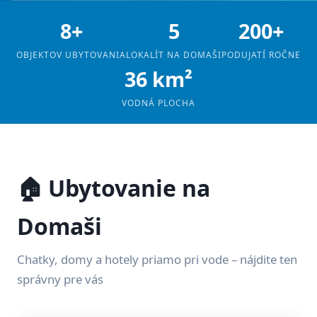
8+
5
200+
OBJEKTOV UBYTOVANIA
LOKALÍT NA DOMAŠI
PODUJATÍ ROČNE
36 km²
VODNÁ PLOCHA
🏠 Ubytovanie na
Domaši
Chatky, domy a hotely priamo pri vode – nájdite ten
správny pre vás