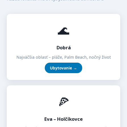
🌊
Dobrá
Najväčšia oblasť – pláže, Palm Beach, nočný život
Ubytovanie →
🍕
Eva – Holčíkovce