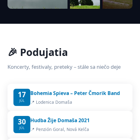
🎉 Podujatia
Koncerty, festivaly, preteky – stále sa niečo deje
17
Bohemia Spieva – Peter Čmorik Band
JÚL
📍 Lodenica Domaša
30
Hudba Žije Domaša 2021
JÚL
📍 Penzión Goral, Nová Kelča