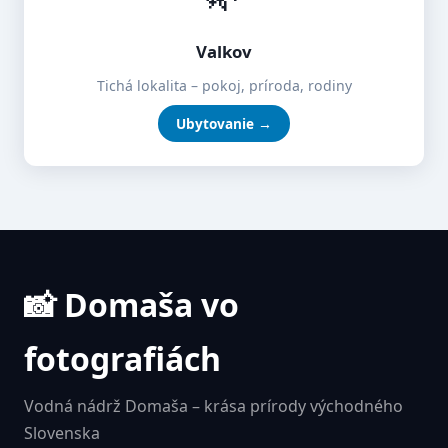
Valkov
Tichá lokalita – pokoj, príroda, rodiny
Ubytovanie →
📸 Domaša vo
fotografiách
Vodná nádrž Domaša – krása prírody východného
Slovenska