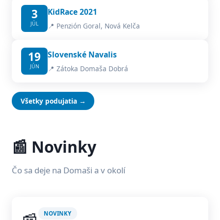
3
KidRace 2021
JÚL
📍 Penzión Goral, Nová Kelča
19
Slovenské Navalis
JÚN
📍 Zátoka Domaša Dobrá
Všetky podujatia →
📰 Novinky
Čo sa deje na Domaši a v okolí
NOVINKY