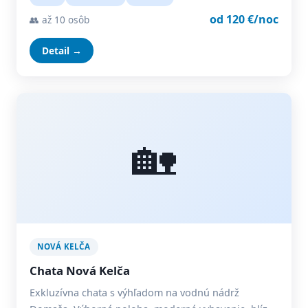
od 120 €/noc
👥 až 10 osôb
Detail →
🏡
NOVÁ KELČA
Chata Nová Kelča
Exkluzívna chata s výhľadom na vodnú nádrž