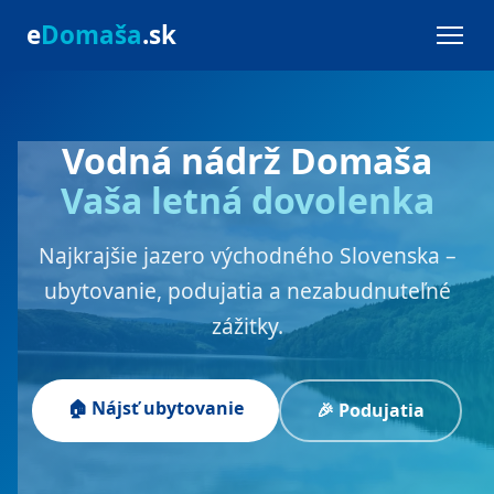
e
Domaša
.sk
Vodná nádrž Domaša
Vaša letná dovolenka
Najkrajšie jazero východného Slovenska –
ubytovanie, podujatia a nezabudnuteľné
zážitky.
🏠 Nájsť ubytovanie
🎉 Podujatia