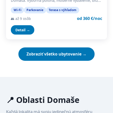
Domaša. Výborná poloha, moderné vybavenie, blíz…
Wi-Fi
Parkovanie
Terasa s výhľadom
od 360 €/noc
👥 až 9 osôb
Detail →
Zobraziť všetko ubytovanie →
📍 Oblasti Domaše
Každá lokalita má svoju jedinečnú atmosféru