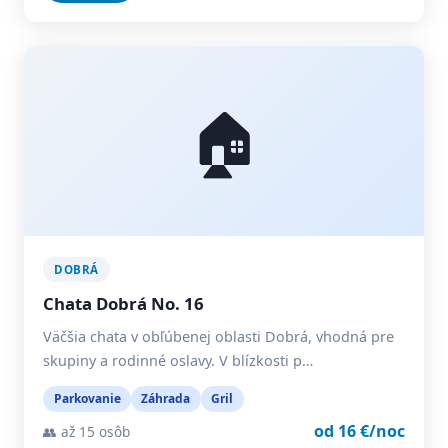
🏠
DOBRÁ
Chata Dobrá No. 16
Väčšia chata v obľúbenej oblasti Dobrá, vhodná pre
skupiny a rodinné oslavy. V blízkosti p…
Parkovanie
Záhrada
Gril
od 16 €/noc
👥 až 15 osôb