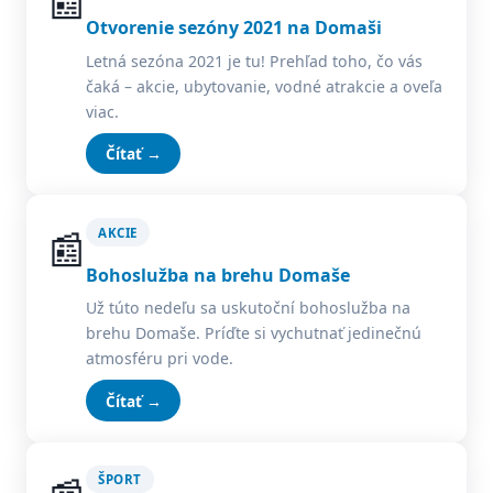
📰
Otvorenie sezóny 2021 na Domaši
Letná sezóna 2021 je tu! Prehľad toho, čo vás
čaká – akcie, ubytovanie, vodné atrakcie a oveľa
viac.
Čítať →
📰
AKCIE
Bohoslužba na brehu Domaše
Už túto nedeľu sa uskutoční bohoslužba na
brehu Domaše. Príďte si vychutnať jedinečnú
atmosféru pri vode.
Čítať →
ŠPORT