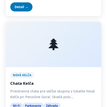
Detail →
🌲
NOVÁ KELČA
Chata Kelča
Priestranná chata pre väčšie skupiny v lokalite Nová
Kelča pri Penzióne Goral. Skvelá polo…
Wi-Fi
Parkovanie
Záhrada