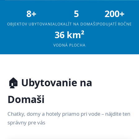
8+
5
200+
OBJEKTOV UBYTOVANIA
LOKALÍT NA DOMAŠI
PODUJATÍ ROČNE
36 km²
VODNÁ PLOCHA
🏠 Ubytovanie na
Domaši
Chatky, domy a hotely priamo pri vode – nájdite ten
správny pre vás