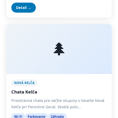
Detail →
🌲
NOVÁ KELČA
Chata Kelča
Priestranná chata pre väčšie skupiny v lokalite Nová
Kelča pri Penzióne Goral. Skvelá polo…
Wi-Fi
Parkovanie
Záhrada