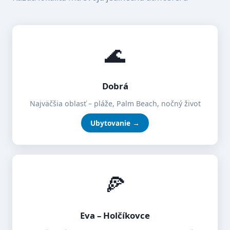
🌊
Dobrá
Najväčšia oblasť – pláže, Palm Beach, nočný život
Ubytovanie →
🍕
Eva – Holčíkovce