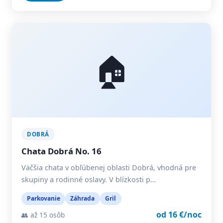
🏠
DOBRÁ
Chata Dobrá No. 16
Väčšia chata v obľúbenej oblasti Dobrá, vhodná pre
skupiny a rodinné oslavy. V blízkosti p…
Parkovanie
Záhrada
Gril
od 16 €/noc
👥 až 15 osôb