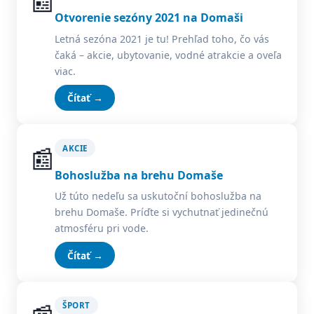
📰
Otvorenie sezóny 2021 na Domaši
Letná sezóna 2021 je tu! Prehľad toho, čo vás
čaká – akcie, ubytovanie, vodné atrakcie a oveľa
viac.
Čítať →
📰
AKCIE
Bohoslužba na brehu Domaše
Už túto nedeľu sa uskutoční bohoslužba na
brehu Domaše. Príďte si vychutnať jedinečnú
atmosféru pri vode.
Čítať →
ŠPORT