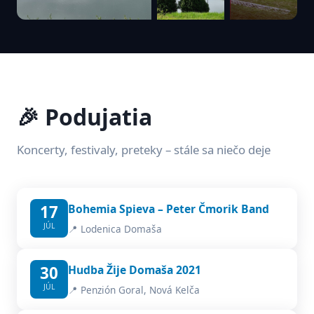
🎉 Podujatia
Koncerty, festivaly, preteky – stále sa niečo deje
17
Bohemia Spieva – Peter Čmorik Band
JÚL
📍 Lodenica Domaša
30
Hudba Žije Domaša 2021
JÚL
📍 Penzión Goral, Nová Kelča