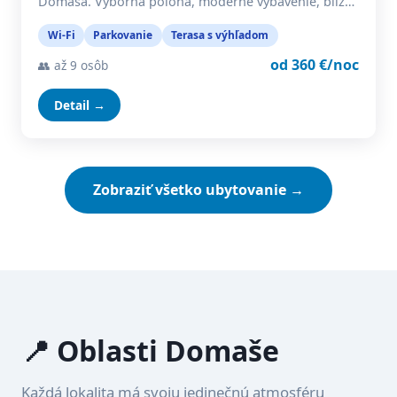
Domaša. Výborná poloha, moderné vybavenie, blíz…
Wi-Fi
Parkovanie
Terasa s výhľadom
od 360 €/noc
👥 až 9 osôb
Detail →
Zobraziť všetko ubytovanie →
📍 Oblasti Domaše
Každá lokalita má svoju jedinečnú atmosféru