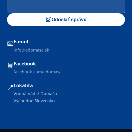
📨 Odoslať správu
E-mail
📧
info@edomasa.sk
Facebook
📘
facebook.com/edomasa
Lokalita
📍
Vodná nádrž Domaša
Východné Slovensko