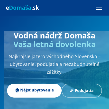
e
Domaša
.sk
Vodná nádrž Domaša
Vaša letná dovolenka
Najkrajšie jazero východného Slovenska –
ubytovanie, podujatia a nezabudnuteľné
zážitky.
🏠 Nájsť ubytovanie
🎉 Podujatia