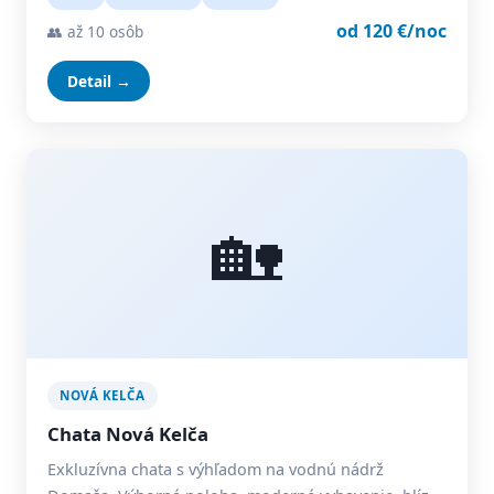
od 120 €/noc
👥 až 10 osôb
Detail →
🏡
NOVÁ KELČA
Chata Nová Kelča
Exkluzívna chata s výhľadom na vodnú nádrž