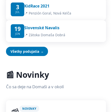
3
KidRace 2021
JÚL
📍 Penzión Goral, Nová Kelča
19
Slovenské Navalis
JÚN
📍 Zátoka Domaša Dobrá
Všetky podujatia →
📰 Novinky
Čo sa deje na Domaši a v okolí
NOVINKY