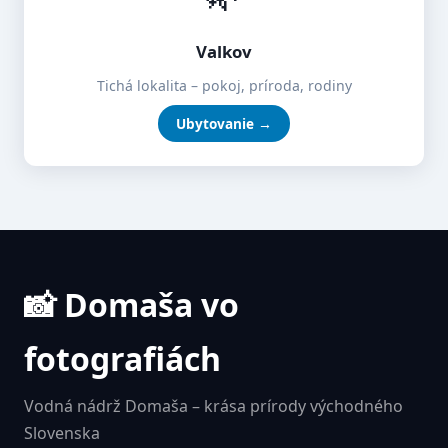
Valkov
Tichá lokalita – pokoj, príroda, rodiny
Ubytovanie →
📸 Domaša vo
fotografiách
Vodná nádrž Domaša – krása prírody východného
Slovenska