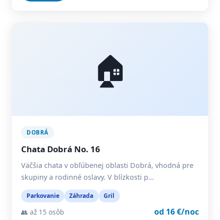
🏠
DOBRÁ
Chata Dobrá No. 16
Väčšia chata v obľúbenej oblasti Dobrá, vhodná pre
skupiny a rodinné oslavy. V blízkosti p…
Parkovanie
Záhrada
Gril
od 16 €/noc
👥 až 15 osôb