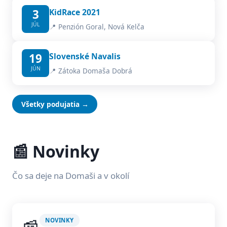
3
KidRace 2021
JÚL
📍 Penzión Goral, Nová Kelča
19
Slovenské Navalis
JÚN
📍 Zátoka Domaša Dobrá
Všetky podujatia →
📰 Novinky
Čo sa deje na Domaši a v okolí
NOVINKY