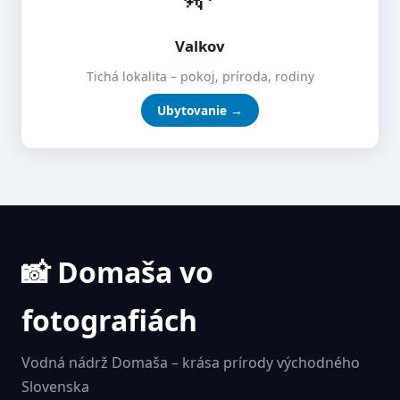
Valkov
Tichá lokalita – pokoj, príroda, rodiny
Ubytovanie →
📸 Domaša vo
fotografiách
Vodná nádrž Domaša – krása prírody východného
Slovenska