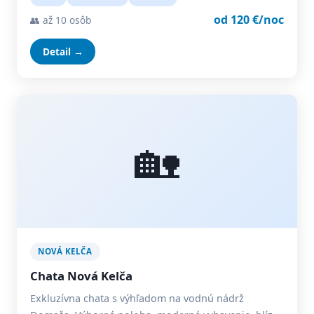
od 120 €/noc
👥 až 10 osôb
Detail →
🏡
NOVÁ KELČA
Chata Nová Kelča
Exkluzívna chata s výhľadom na vodnú nádrž