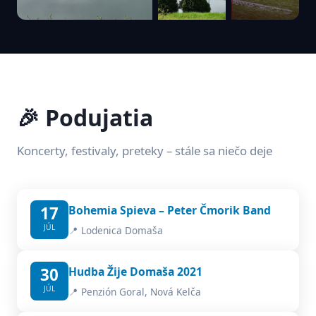
🎉 Podujatia
Koncerty, festivaly, preteky – stále sa niečo deje
17
Bohemia Spieva – Peter Čmorik Band
JÚL
📍 Lodenica Domaša
30
Hudba Žije Domaša 2021
JÚL
📍 Penzión Goral, Nová Kelča