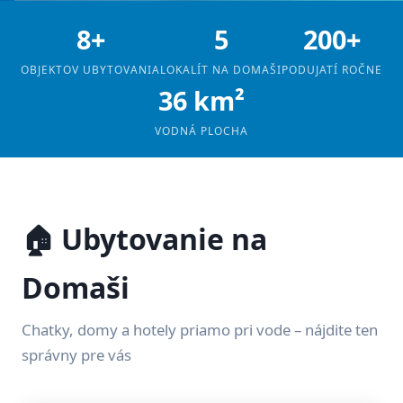
8+
5
200+
OBJEKTOV UBYTOVANIA
LOKALÍT NA DOMAŠI
PODUJATÍ ROČNE
36 km²
VODNÁ PLOCHA
🏠 Ubytovanie na
Domaši
Chatky, domy a hotely priamo pri vode – nájdite ten
správny pre vás