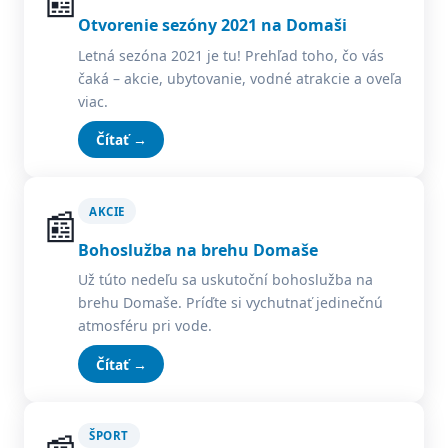
📰
Otvorenie sezóny 2021 na Domaši
Letná sezóna 2021 je tu! Prehľad toho, čo vás
čaká – akcie, ubytovanie, vodné atrakcie a oveľa
viac.
Čítať →
📰
AKCIE
Bohoslužba na brehu Domaše
Už túto nedeľu sa uskutoční bohoslužba na
brehu Domaše. Príďte si vychutnať jedinečnú
atmosféru pri vode.
Čítať →
ŠPORT