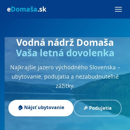
e
Domaša
.sk
Vodná nádrž Domaša
Vaša letná dovolenka
Najkrajšie jazero východného Slovenska –
ubytovanie, podujatia a nezabudnuteľné
zážitky.
🏠 Nájsť ubytovanie
🎉 Podujatia