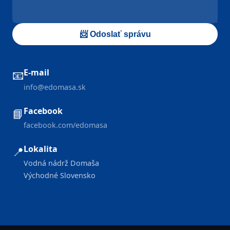
📨 Odoslať správu
E-mail
📧
info@edomasa.sk
Facebook
📘
facebook.com/edomasa
Lokalita
📍
Vodná nádrž Domaša
Východné Slovensko