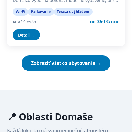
Domaša. Výborná poloha, moderné vybavenie, blíz…
Wi-Fi
Parkovanie
Terasa s výhľadom
od 360 €/noc
👥 až 9 osôb
Detail →
Zobraziť všetko ubytovanie →
📍 Oblasti Domaše
Každá lokalita má svoju jedinečnú atmosféru