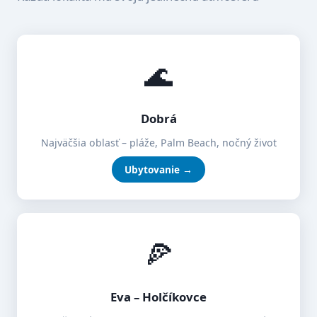
🌊
Dobrá
Najväčšia oblasť – pláže, Palm Beach, nočný život
Ubytovanie →
🍕
Eva – Holčíkovce