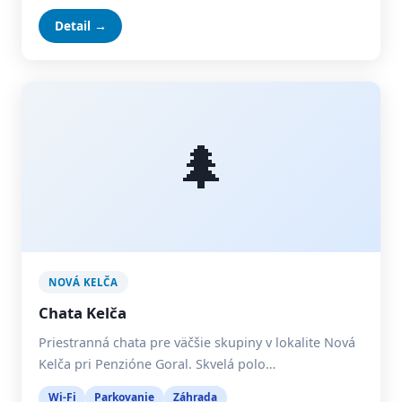
Detail →
🌲
NOVÁ KELČA
Chata Kelča
Priestranná chata pre väčšie skupiny v lokalite Nová
Kelča pri Penzióne Goral. Skvelá polo…
Wi-Fi
Parkovanie
Záhrada