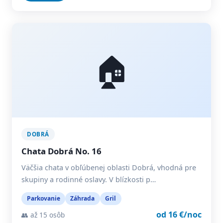
🏠
DOBRÁ
Chata Dobrá No. 16
Väčšia chata v obľúbenej oblasti Dobrá, vhodná pre
skupiny a rodinné oslavy. V blízkosti p…
Parkovanie
Záhrada
Gril
od 16 €/noc
👥 až 15 osôb