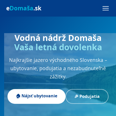
e
Domaša
.sk
Vodná nádrž Domaša
Vaša letná dovolenka
Najkrajšie jazero východného Slovenska –
ubytovanie, podujatia a nezabudnuteľné
zážitky.
🏠 Nájsť ubytovanie
🎉 Podujatia