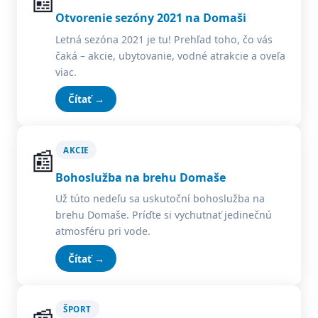
📰
Otvorenie sezóny 2021 na Domaši
Letná sezóna 2021 je tu! Prehľad toho, čo vás
čaká – akcie, ubytovanie, vodné atrakcie a oveľa
viac.
Čítať →
📰
AKCIE
Bohoslužba na brehu Domaše
Už túto nedeľu sa uskutoční bohoslužba na
brehu Domaše. Príďte si vychutnať jedinečnú
atmosféru pri vode.
Čítať →
ŠPORT