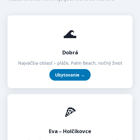
🌊
Dobrá
Najväčšia oblasť – pláže, Palm Beach, nočný život
Ubytovanie →
🍕
Eva – Holčíkovce