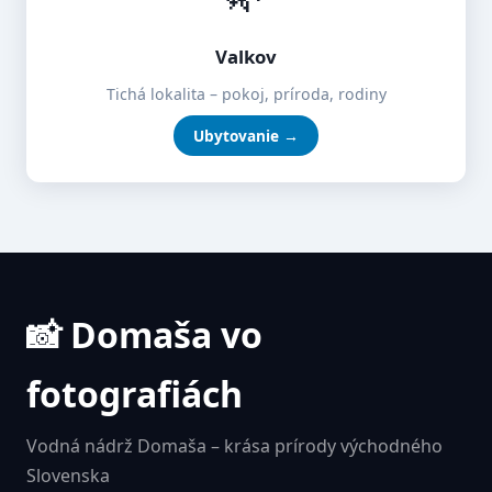
Valkov
Tichá lokalita – pokoj, príroda, rodiny
Ubytovanie →
📸 Domaša vo
fotografiách
Vodná nádrž Domaša – krása prírody východného
Slovenska