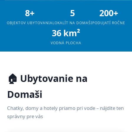
8+
5
200+
OBJEKTOV UBYTOVANIA
LOKALÍT NA DOMAŠI
PODUJATÍ ROČNE
36 km²
VODNÁ PLOCHA
🏠 Ubytovanie na
Domaši
Chatky, domy a hotely priamo pri vode – nájdite ten
správny pre vás