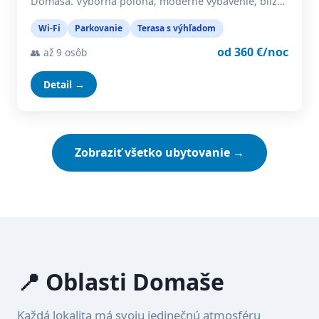
Domaša. Výborná poloha, moderné vybavenie, blíz…
Wi-Fi
Parkovanie
Terasa s výhľadom
od 360 €/noc
👥 až 9 osôb
Detail →
Zobraziť všetko ubytovanie →
📍 Oblasti Domaše
Každá lokalita má svoju jedinečnú atmosféru