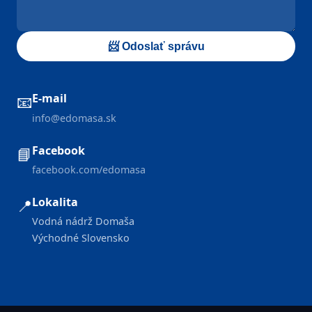
📨 Odoslať správu
E-mail
📧
info@edomasa.sk
Facebook
📘
facebook.com/edomasa
Lokalita
📍
Vodná nádrž Domaša
Východné Slovensko