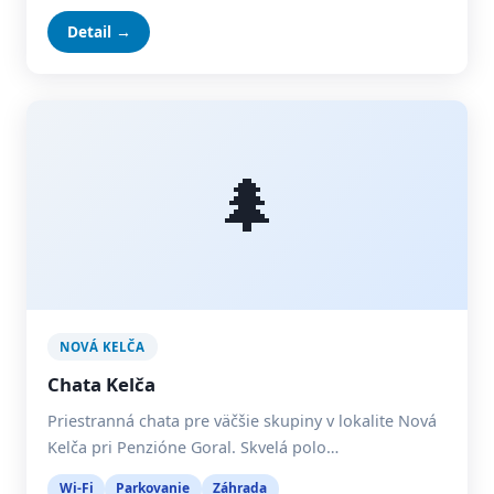
Detail →
🌲
NOVÁ KELČA
Chata Kelča
Priestranná chata pre väčšie skupiny v lokalite Nová
Kelča pri Penzióne Goral. Skvelá polo…
Wi-Fi
Parkovanie
Záhrada