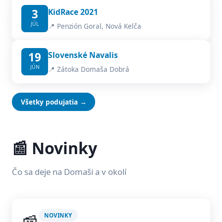
3
KidRace 2021
JÚL
📍 Penzión Goral, Nová Kelča
19
Slovenské Navalis
JÚN
📍 Zátoka Domaša Dobrá
Všetky podujatia →
📰 Novinky
Čo sa deje na Domaši a v okolí
NOVINKY