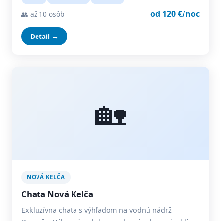
od 120 €/noc
👥 až 10 osôb
Detail →
🏡
NOVÁ KELČA
Chata Nová Kelča
Exkluzívna chata s výhľadom na vodnú nádrž