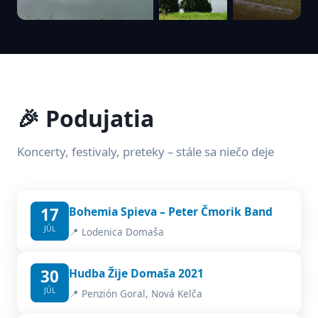
🎉 Podujatia
Koncerty, festivaly, preteky – stále sa niečo deje
17
Bohemia Spieva – Peter Čmorik Band
JÚL
📍 Lodenica Domaša
30
Hudba Žije Domaša 2021
JÚL
📍 Penzión Goral, Nová Kelča