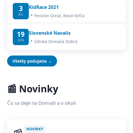
3
KidRace 2021
JÚL
📍 Penzión Goral, Nová Kelča
19
Slovenské Navalis
JÚN
📍 Zátoka Domaša Dobrá
Všetky podujatia →
📰 Novinky
Čo sa deje na Domaši a v okolí
NOVINKY