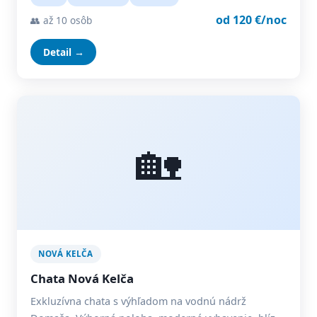
od 120 €/noc
👥 až 10 osôb
Detail →
🏡
NOVÁ KELČA
Chata Nová Kelča
Exkluzívna chata s výhľadom na vodnú nádrž