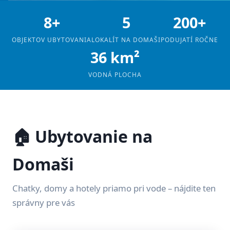
8+
5
200+
OBJEKTOV UBYTOVANIA
LOKALÍT NA DOMAŠI
PODUJATÍ ROČNE
36 km²
VODNÁ PLOCHA
🏠 Ubytovanie na
Domaši
Chatky, domy a hotely priamo pri vode – nájdite ten
správny pre vás