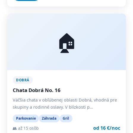
🏠
DOBRÁ
Chata Dobrá No. 16
Väčšia chata v obľúbenej oblasti Dobrá, vhodná pre
skupiny a rodinné oslavy. V blízkosti p…
Parkovanie
Záhrada
Gril
od 16 €/noc
👥 až 15 osôb