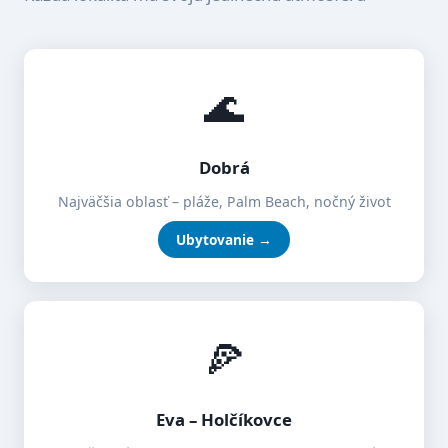
🌊
Dobrá
Najväčšia oblasť – pláže, Palm Beach, nočný život
Ubytovanie →
🍕
Eva – Holčíkovce