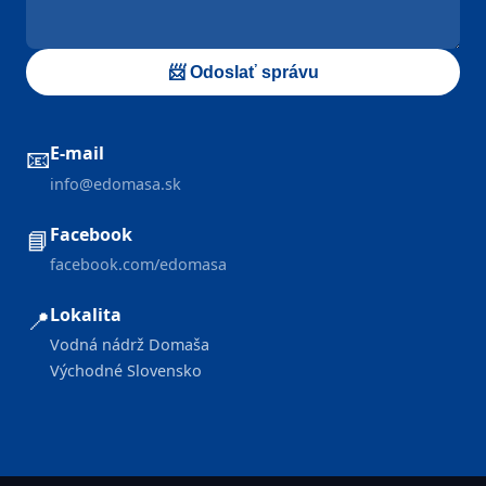
📨 Odoslať správu
E-mail
📧
info@edomasa.sk
Facebook
📘
facebook.com/edomasa
Lokalita
📍
Vodná nádrž Domaša
Východné Slovensko