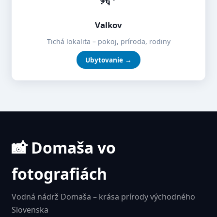
Valkov
Tichá lokalita – pokoj, príroda, rodiny
Ubytovanie →
📸 Domaša vo
fotografiách
Vodná nádrž Domaša – krása prírody východného
Slovenska