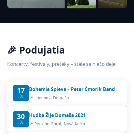
🎉 Podujatia
Koncerty, festivaly, preteky – stále sa niečo deje
17
Bohemia Spieva – Peter Čmorik Band
JÚL
📍 Lodenica Domaša
30
Hudba Žije Domaša 2021
JÚL
📍 Penzión Goral, Nová Kelča