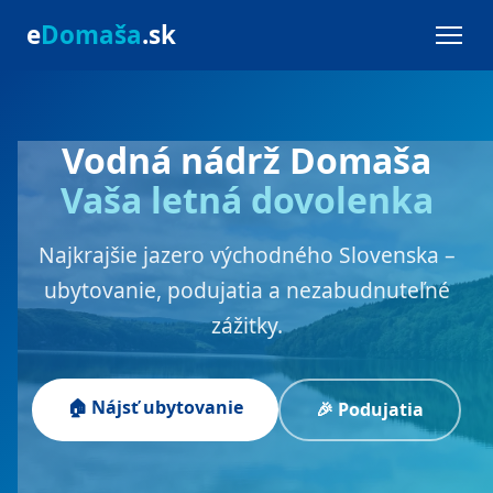
e
Domaša
.sk
Vodná nádrž Domaša
Vaša letná dovolenka
Najkrajšie jazero východného Slovenska –
ubytovanie, podujatia a nezabudnuteľné
zážitky.
🏠 Nájsť ubytovanie
🎉 Podujatia