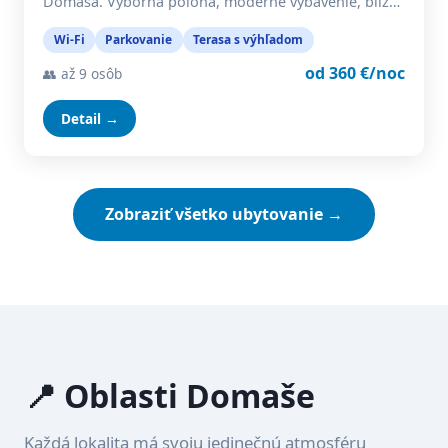
Domaša. Výborná poloha, moderné vybavenie, blíz…
Wi-Fi
Parkovanie
Terasa s výhľadom
od 360 €/noc
👥 až 9 osôb
Detail →
Zobraziť všetko ubytovanie →
📍 Oblasti Domaše
Každá lokalita má svoju jedinečnú atmosféru