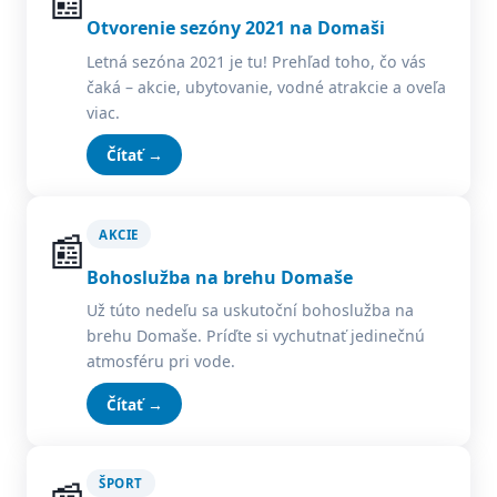
📰
Otvorenie sezóny 2021 na Domaši
Letná sezóna 2021 je tu! Prehľad toho, čo vás
čaká – akcie, ubytovanie, vodné atrakcie a oveľa
viac.
Čítať →
📰
AKCIE
Bohoslužba na brehu Domaše
Už túto nedeľu sa uskutoční bohoslužba na
brehu Domaše. Príďte si vychutnať jedinečnú
atmosféru pri vode.
Čítať →
ŠPORT