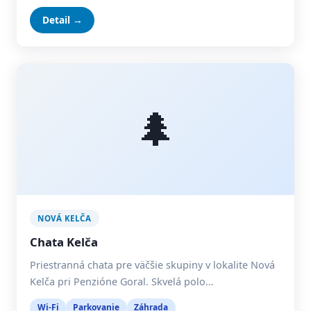
Detail →
🌲
NOVÁ KELČA
Chata Kelča
Priestranná chata pre väčšie skupiny v lokalite Nová
Kelča pri Penzióne Goral. Skvelá polo…
Wi-Fi
Parkovanie
Záhrada