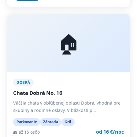
🏠
DOBRÁ
Chata Dobrá No. 16
Väčšia chata v obľúbenej oblasti Dobrá, vhodná pre
skupiny a rodinné oslavy. V blízkosti p…
Parkovanie
Záhrada
Gril
od 16 €/noc
👥 až 15 osôb