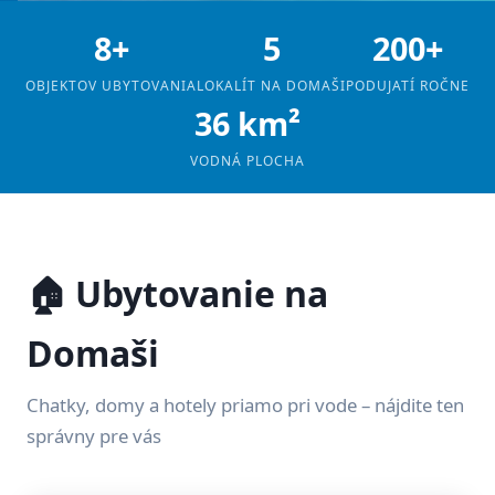
8+
5
200+
OBJEKTOV UBYTOVANIA
LOKALÍT NA DOMAŠI
PODUJATÍ ROČNE
36 km²
VODNÁ PLOCHA
🏠 Ubytovanie na
Domaši
Chatky, domy a hotely priamo pri vode – nájdite ten
správny pre vás