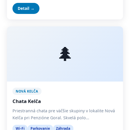
Detail →
🌲
NOVÁ KELČA
Chata Kelča
Priestranná chata pre väčšie skupiny v lokalite Nová
Kelča pri Penzióne Goral. Skvelá polo…
Wi-Fi
Parkovanie
Záhrada