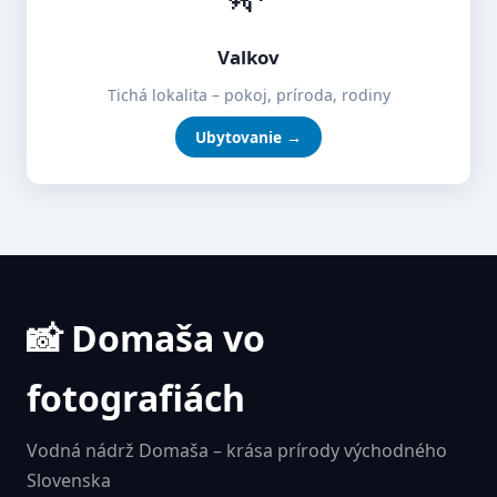
Valkov
Tichá lokalita – pokoj, príroda, rodiny
Ubytovanie →
📸 Domaša vo
fotografiách
Vodná nádrž Domaša – krása prírody východného
Slovenska