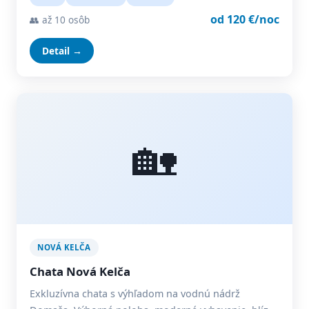
od 120 €/noc
👥 až 10 osôb
Detail →
🏡
NOVÁ KELČA
Chata Nová Kelča
Exkluzívna chata s výhľadom na vodnú nádrž