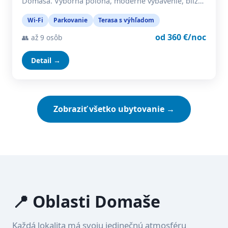
Domaša. Výborná poloha, moderné vybavenie, blíz…
Wi-Fi
Parkovanie
Terasa s výhľadom
od 360 €/noc
👥 až 9 osôb
Detail →
Zobraziť všetko ubytovanie →
📍 Oblasti Domaše
Každá lokalita má svoju jedinečnú atmosféru