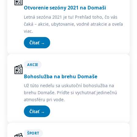
📰
Otvorenie sezóny 2021 na Domaši
Letná sezóna 2021 je tu! Prehľad toho, čo vás
čaká – akcie, ubytovanie, vodné atrakcie a oveľa
viac.
Čítať →
📰
AKCIE
Bohoslužba na brehu Domaše
Už túto nedeľu sa uskutoční bohoslužba na
brehu Domaše. Príďte si vychutnať jedinečnú
atmosféru pri vode.
Čítať →
ŠPORT