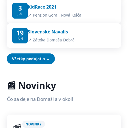
3
KidRace 2021
JÚL
📍 Penzión Goral, Nová Kelča
19
Slovenské Navalis
JÚN
📍 Zátoka Domaša Dobrá
Všetky podujatia →
📰 Novinky
Čo sa deje na Domaši a v okolí
NOVINKY