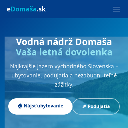
e
Domaša
.sk
Vodná nádrž Domaša
Vaša letná dovolenka
Najkrajšie jazero východného Slovenska –
ubytovanie, podujatia a nezabudnuteľné
zážitky.
🏠 Nájsť ubytovanie
🎉 Podujatia