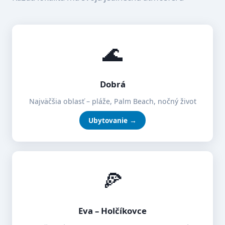
🌊
Dobrá
Najväčšia oblasť – pláže, Palm Beach, nočný život
Ubytovanie →
🍕
Eva – Holčíkovce