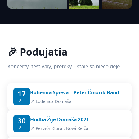
🎉 Podujatia
Koncerty, festivaly, preteky – stále sa niečo deje
17
Bohemia Spieva – Peter Čmorik Band
JÚL
📍 Lodenica Domaša
30
Hudba Žije Domaša 2021
JÚL
📍 Penzión Goral, Nová Kelča