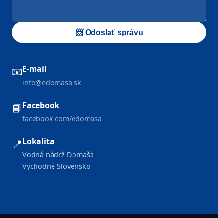
📨 Odoslať správu
E-mail
📧
info@edomasa.sk
Facebook
📘
facebook.com/edomasa
Lokalita
📍
Vodná nádrž Domaša
Východné Slovensko