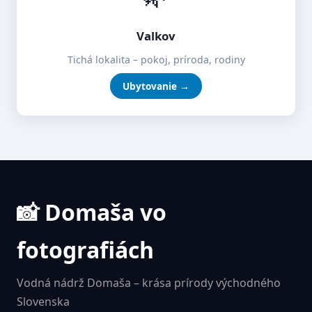
Valkov
Tichá lokalita – pokoj, príroda, rodiny
Ubytovanie →
📸 Domaša vo
fotografiách
Vodná nádrž Domaša – krása prírody východného
Slovenska