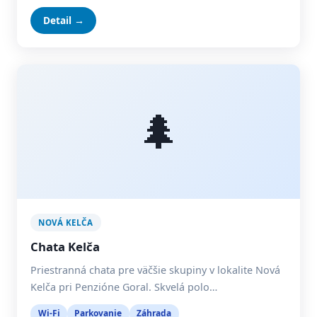
Detail →
🌲
NOVÁ KELČA
Chata Kelča
Priestranná chata pre väčšie skupiny v lokalite Nová
Kelča pri Penzióne Goral. Skvelá polo…
Wi-Fi
Parkovanie
Záhrada