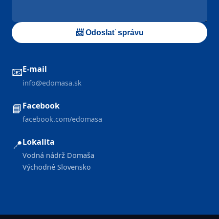
📨 Odoslať správu
E-mail
📧
info@edomasa.sk
Facebook
📘
facebook.com/edomasa
Lokalita
📍
Vodná nádrž Domaša
Východné Slovensko