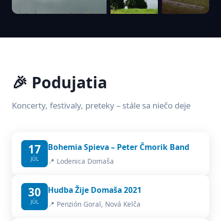
🎉 Podujatia
Koncerty, festivaly, preteky – stále sa niečo deje
17
Bohemia Spieva – Peter Čmorik Band
JÚL
📍 Lodenica Domaša
30
Hudba Žije Domaša 2021
JÚL
📍 Penzión Goral, Nová Kelča