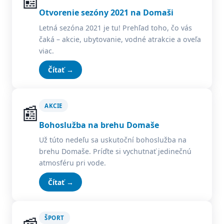
📰
Otvorenie sezóny 2021 na Domaši
Letná sezóna 2021 je tu! Prehľad toho, čo vás
čaká – akcie, ubytovanie, vodné atrakcie a oveľa
viac.
Čítať →
📰
AKCIE
Bohoslužba na brehu Domaše
Už túto nedeľu sa uskutoční bohoslužba na
brehu Domaše. Príďte si vychutnať jedinečnú
atmosféru pri vode.
Čítať →
ŠPORT