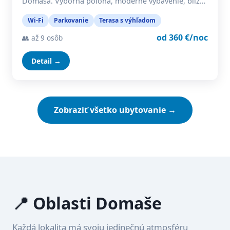
Domaša. Výborná poloha, moderné vybavenie, blíz…
Wi-Fi
Parkovanie
Terasa s výhľadom
od 360 €/noc
👥 až 9 osôb
Detail →
Zobraziť všetko ubytovanie →
📍 Oblasti Domaše
Každá lokalita má svoju jedinečnú atmosféru