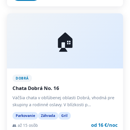
🏠
DOBRÁ
Chata Dobrá No. 16
Väčšia chata v obľúbenej oblasti Dobrá, vhodná pre
skupiny a rodinné oslavy. V blízkosti p…
Parkovanie
Záhrada
Gril
od 16 €/noc
👥 až 15 osôb