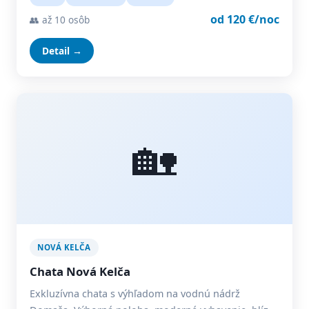
od 120 €/noc
👥 až 10 osôb
Detail →
🏡
NOVÁ KELČA
Chata Nová Kelča
Exkluzívna chata s výhľadom na vodnú nádrž