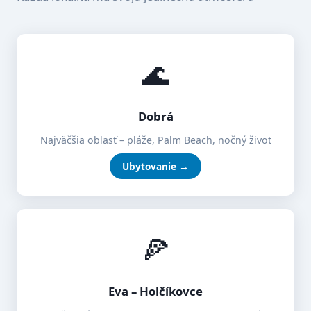
🌊
Dobrá
Najväčšia oblasť – pláže, Palm Beach, nočný život
Ubytovanie →
🍕
Eva – Holčíkovce