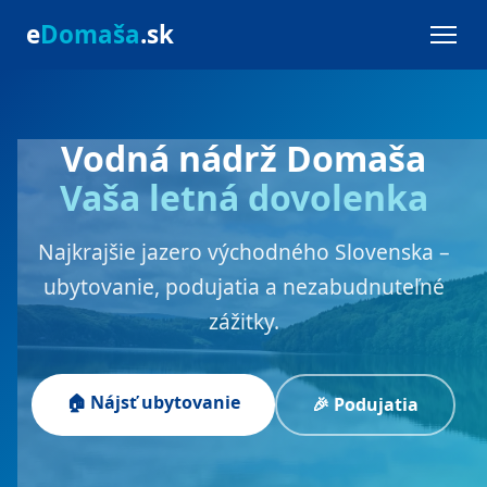
e
Domaša
.sk
Vodná nádrž Domaša
Vaša letná dovolenka
Najkrajšie jazero východného Slovenska –
ubytovanie, podujatia a nezabudnuteľné
zážitky.
🏠 Nájsť ubytovanie
🎉 Podujatia