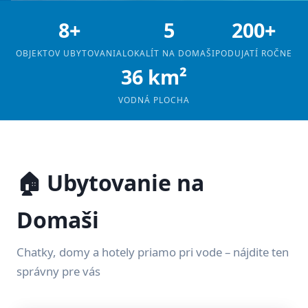
8+
5
200+
OBJEKTOV UBYTOVANIA
LOKALÍT NA DOMAŠI
PODUJATÍ ROČNE
36 km²
VODNÁ PLOCHA
🏠 Ubytovanie na
Domaši
Chatky, domy a hotely priamo pri vode – nájdite ten
správny pre vás