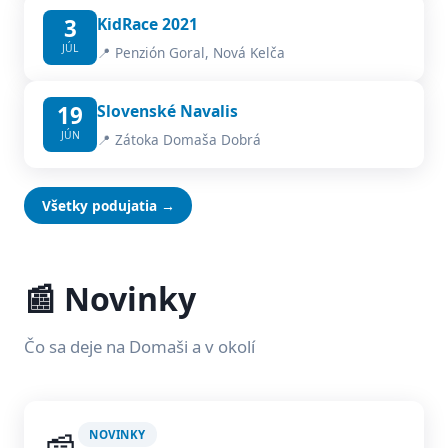
3
KidRace 2021
JÚL
📍 Penzión Goral, Nová Kelča
19
Slovenské Navalis
JÚN
📍 Zátoka Domaša Dobrá
Všetky podujatia →
📰 Novinky
Čo sa deje na Domaši a v okolí
NOVINKY