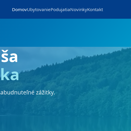
Domov
Ubytovanie
Podujatia
Novinky
Kontakt
ša
nka
zabudnuteľné zážitky.