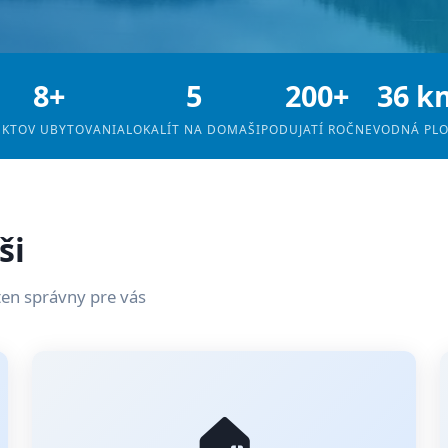
8+
5
200+
36 k
EKTOV UBYTOVANIA
LOKALÍT NA DOMAŠI
PODUJATÍ ROČNE
VODNÁ PL
ši
ten správny pre vás
🏠