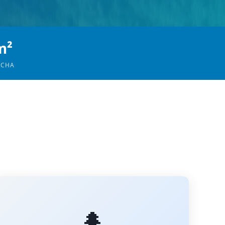
m²
OCHA
🌲