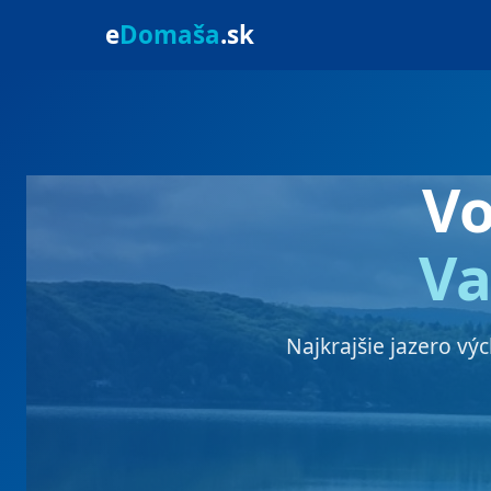
e
Domaša
.sk
V
Va
Najkrajšie jazero vý