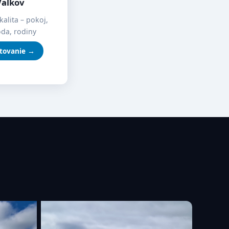
Valkov
kalita – pokoj,
oda, rodiny
tovanie →