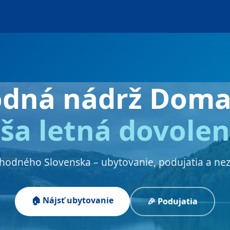
odná nádrž Doma
ša letná dovole
chodného Slovenska – ubytovanie, podujatia a ne
🏠 Nájsť ubytovanie
🎉 Podujatia