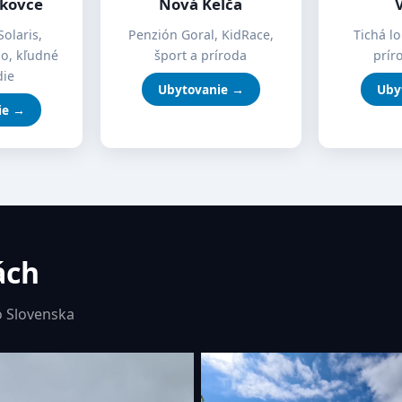
íkovce
Nová Kelča
Solaris,
Penzión Goral, KidRace,
Tichá lo
mo, kľudné
šport a príroda
prír
die
Ubytovanie →
Uby
ie →
ách
 Slovenska