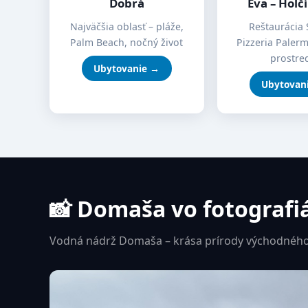
Dobrá
Eva – Holč
Najväčšia oblasť – pláže,
Reštaurácia 
Palm Beach, nočný život
Pizzeria Paler
prostre
Ubytovanie →
Ubytovan
📸 Domaša vo fotografi
Vodná nádrž Domaša – krása prírody východného