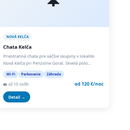
NOVÁ KELČA
Chata Kelča
Priestranná chata pre väčšie skupiny v lokalite
Nová Kelča pri Penzióne Goral. Skvelá polo…
Wi-Fi
Parkovanie
Záhrada
od 120 €/noc
👥 až 10 osôb
Detail →