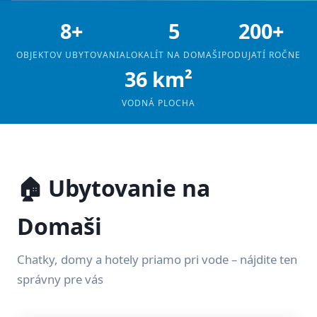
8+
5
200+
OBJEKTOV UBYTOVANIA
LOKALÍT NA DOMAŠI
PODUJATÍ ROČNE
36 km²
VODNÁ PLOCHA
🏠 Ubytovanie na
Domaši
Chatky, domy a hotely priamo pri vode – nájdite ten
správny pre vás