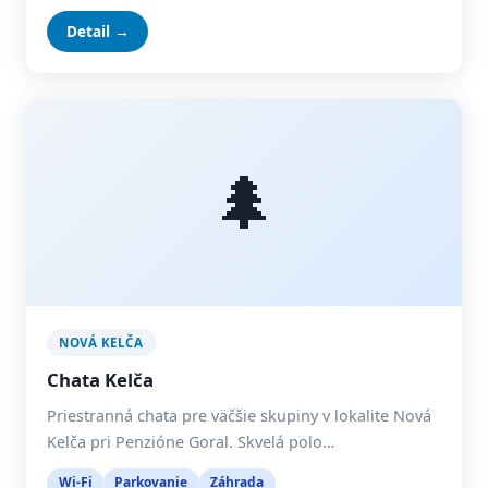
Detail →
🌲
NOVÁ KELČA
Chata Kelča
Priestranná chata pre väčšie skupiny v lokalite Nová
Kelča pri Penzióne Goral. Skvelá polo…
Wi-Fi
Parkovanie
Záhrada