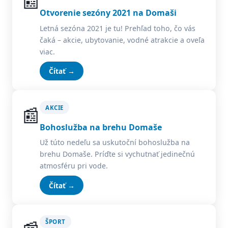
📰
Otvorenie sezóny 2021 na Domaši
Letná sezóna 2021 je tu! Prehľad toho, čo vás
čaká – akcie, ubytovanie, vodné atrakcie a oveľa
viac.
Čítať →
📰
AKCIE
Bohoslužba na brehu Domaše
Už túto nedeľu sa uskutoční bohoslužba na
brehu Domaše. Príďte si vychutnať jedinečnú
atmosféru pri vode.
Čítať →
ŠPORT