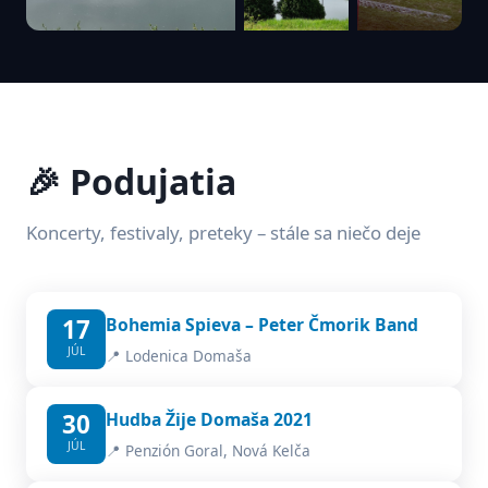
🎉 Podujatia
Koncerty, festivaly, preteky – stále sa niečo deje
17
Bohemia Spieva – Peter Čmorik Band
JÚL
📍 Lodenica Domaša
30
Hudba Žije Domaša 2021
JÚL
📍 Penzión Goral, Nová Kelča