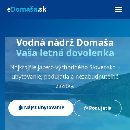
e
Domaša
.sk
Vodná nádrž Domaša
Vaša letná dovolenka
Najkrajšie jazero východného Slovenska –
ubytovanie, podujatia a nezabudnuteľné
zážitky.
🏠 Nájsť ubytovanie
🎉 Podujatia