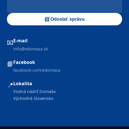
📨 Odoslať správu
E-mail
📧
info@edomasa.sk
Facebook
📘
facebook.com/edomasa
Lokalita
📍
Vodná nádrž Domaša
Východné Slovensko