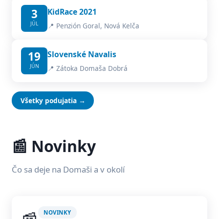
3
KidRace 2021
JÚL
📍 Penzión Goral, Nová Kelča
19
Slovenské Navalis
JÚN
📍 Zátoka Domaša Dobrá
Všetky podujatia →
📰 Novinky
Čo sa deje na Domaši a v okolí
NOVINKY