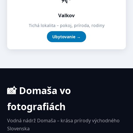
Valkov
Tichá lokalita – pokoj, príroda, rodiny
Ubytovanie →
📸 Domaša vo
fotografiách
Vodná nádrž Domaša – krása prírody východného
Slovenska