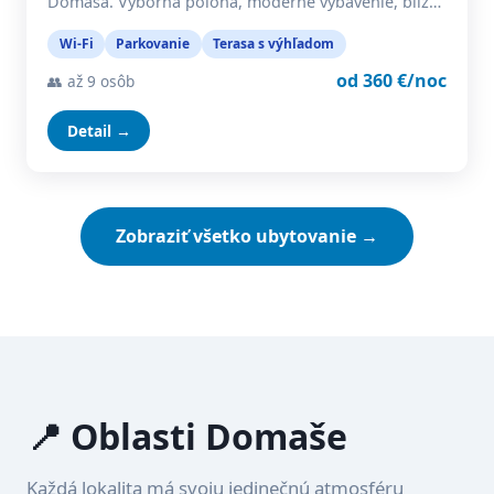
Domaša. Výborná poloha, moderné vybavenie, blíz…
Wi-Fi
Parkovanie
Terasa s výhľadom
od 360 €/noc
👥 až 9 osôb
Detail →
Zobraziť všetko ubytovanie →
📍 Oblasti Domaše
Každá lokalita má svoju jedinečnú atmosféru