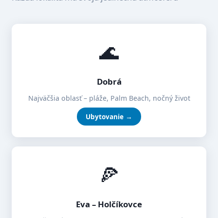
🌊
Dobrá
Najväčšia oblasť – pláže, Palm Beach, nočný život
Ubytovanie →
🍕
Eva – Holčíkovce