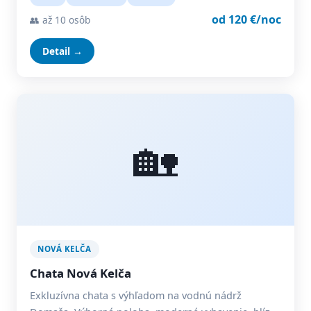
od 120 €/noc
👥 až 10 osôb
Detail →
🏡
NOVÁ KELČA
Chata Nová Kelča
Exkluzívna chata s výhľadom na vodnú nádrž