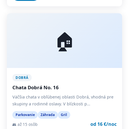
🏠
DOBRÁ
Chata Dobrá No. 16
Väčšia chata v obľúbenej oblasti Dobrá, vhodná pre
skupiny a rodinné oslavy. V blízkosti p…
Parkovanie
Záhrada
Gril
od 16 €/noc
👥 až 15 osôb