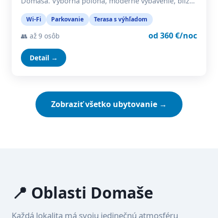
Domaša. Výborná poloha, moderné vybavenie, blíz…
Wi-Fi
Parkovanie
Terasa s výhľadom
od 360 €/noc
👥 až 9 osôb
Detail →
Zobraziť všetko ubytovanie →
📍 Oblasti Domaše
Každá lokalita má svoju jedinečnú atmosféru