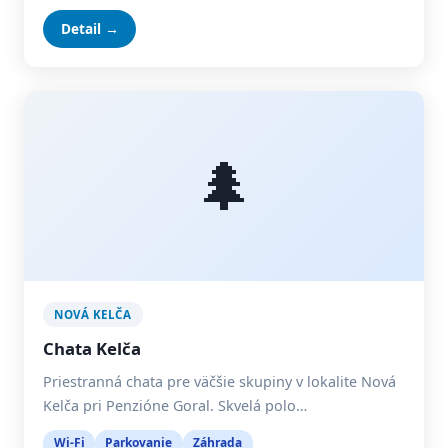
Detail →
🌲
NOVÁ KELČA
Chata Kelča
Priestranná chata pre väčšie skupiny v lokalite Nová
Kelča pri Penzióne Goral. Skvelá polo…
Wi-Fi
Parkovanie
Záhrada