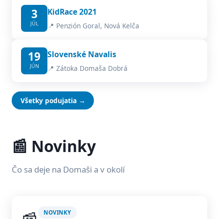
3
KidRace 2021
JÚL
📍 Penzión Goral, Nová Kelča
19
Slovenské Navalis
JÚN
📍 Zátoka Domaša Dobrá
Všetky podujatia →
📰 Novinky
Čo sa deje na Domaši a v okolí
NOVINKY