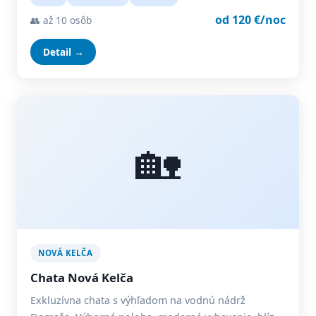
od 120 €/noc
👥 až 10 osôb
Detail →
🏡
NOVÁ KELČA
Chata Nová Kelča
Exkluzívna chata s výhľadom na vodnú nádrž