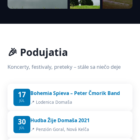
🎉 Podujatia
Koncerty, festivaly, preteky – stále sa niečo deje
17
Bohemia Spieva – Peter Čmorik Band
JÚL
📍 Lodenica Domaša
30
Hudba Žije Domaša 2021
JÚL
📍 Penzión Goral, Nová Kelča