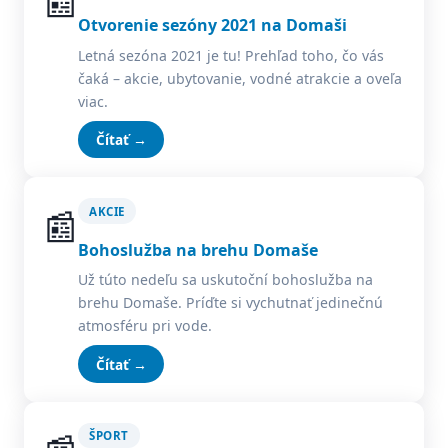
📰
Otvorenie sezóny 2021 na Domaši
Letná sezóna 2021 je tu! Prehľad toho, čo vás
čaká – akcie, ubytovanie, vodné atrakcie a oveľa
viac.
Čítať →
📰
AKCIE
Bohoslužba na brehu Domaše
Už túto nedeľu sa uskutoční bohoslužba na
brehu Domaše. Príďte si vychutnať jedinečnú
atmosféru pri vode.
Čítať →
ŠPORT