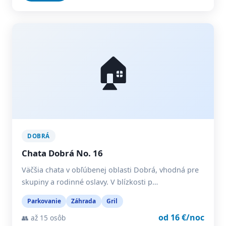
🏠
DOBRÁ
Chata Dobrá No. 16
Väčšia chata v obľúbenej oblasti Dobrá, vhodná pre
skupiny a rodinné oslavy. V blízkosti p…
Parkovanie
Záhrada
Gril
od 16 €/noc
👥 až 15 osôb