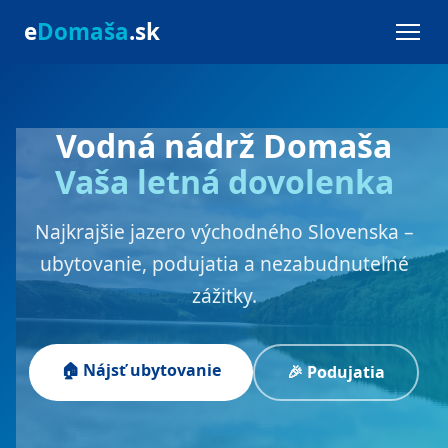
e
Domaša
.sk
Vodná nádrž Domaša
Vaša letná dovolenka
Najkrajšie jazero východného Slovenska –
ubytovanie, podujatia a nezabudnuteľné
zážitky.
🏠 Nájsť ubytovanie
🎉 Podujatia