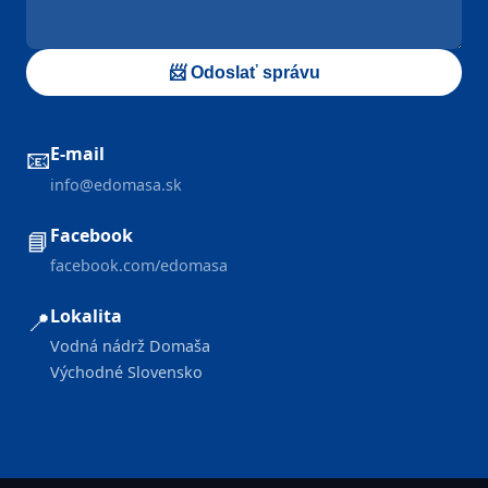
📨 Odoslať správu
E-mail
📧
info@edomasa.sk
Facebook
📘
facebook.com/edomasa
Lokalita
📍
Vodná nádrž Domaša
Východné Slovensko