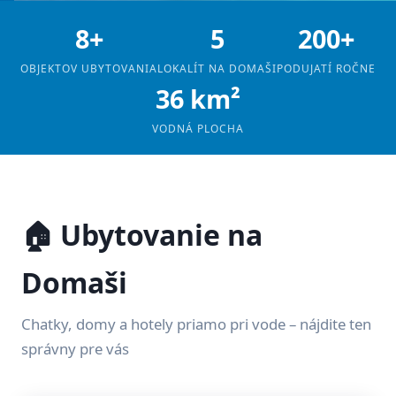
8+
5
200+
OBJEKTOV UBYTOVANIA
LOKALÍT NA DOMAŠI
PODUJATÍ ROČNE
36 km²
VODNÁ PLOCHA
🏠 Ubytovanie na
Domaši
Chatky, domy a hotely priamo pri vode – nájdite ten
správny pre vás