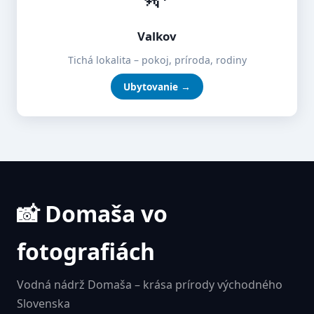
Valkov
Tichá lokalita – pokoj, príroda, rodiny
Ubytovanie →
📸 Domaša vo
fotografiách
Vodná nádrž Domaša – krása prírody východného
Slovenska