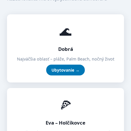
🌊
Dobrá
Najväčšia oblasť – pláže, Palm Beach, nočný život
Ubytovanie →
🍕
Eva – Holčíkovce