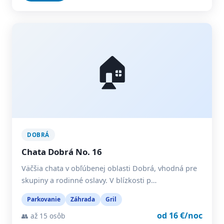
🏠
DOBRÁ
Chata Dobrá No. 16
Väčšia chata v obľúbenej oblasti Dobrá, vhodná pre
skupiny a rodinné oslavy. V blízkosti p…
Parkovanie
Záhrada
Gril
od 16 €/noc
👥 až 15 osôb