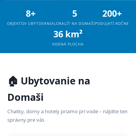
8+
5
200+
OBJEKTOV UBYTOVANIA
LOKALÍT NA DOMAŠI
PODUJATÍ ROČNE
36 km²
VODNÁ PLOCHA
🏠 Ubytovanie na
Domaši
Chatky, domy a hotely priamo pri vode – nájdite ten
správny pre vás