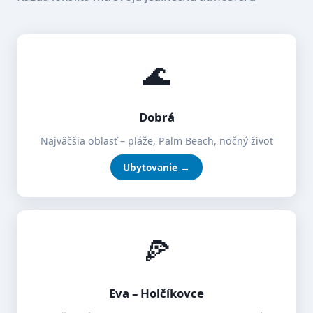
🌊
Dobrá
Najväčšia oblasť – pláže, Palm Beach, nočný život
Ubytovanie →
🍕
Eva – Holčíkovce