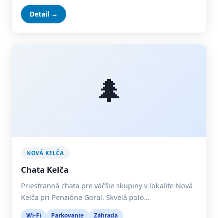
Detail →
🌲
NOVÁ KELČA
Chata Kelča
Priestranná chata pre väčšie skupiny v lokalite Nová
Kelča pri Penzióne Goral. Skvelá polo…
Wi-Fi
Parkovanie
Záhrada