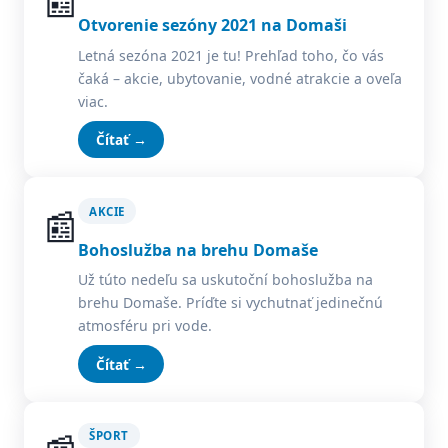
📰
Otvorenie sezóny 2021 na Domaši
Letná sezóna 2021 je tu! Prehľad toho, čo vás
čaká – akcie, ubytovanie, vodné atrakcie a oveľa
viac.
Čítať →
📰
AKCIE
Bohoslužba na brehu Domaše
Už túto nedeľu sa uskutoční bohoslužba na
brehu Domaše. Príďte si vychutnať jedinečnú
atmosféru pri vode.
Čítať →
ŠPORT