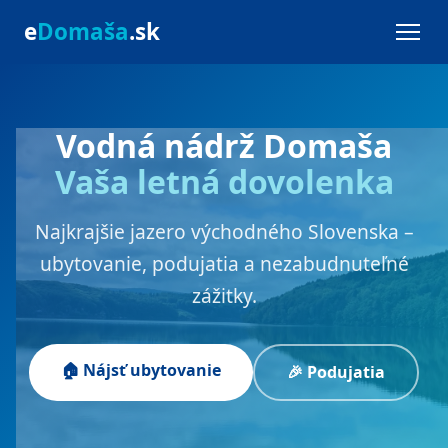
e
Domaša
.sk
Vodná nádrž Domaša
Vaša letná dovolenka
Najkrajšie jazero východného Slovenska –
ubytovanie, podujatia a nezabudnuteľné
zážitky.
🏠 Nájsť ubytovanie
🎉 Podujatia