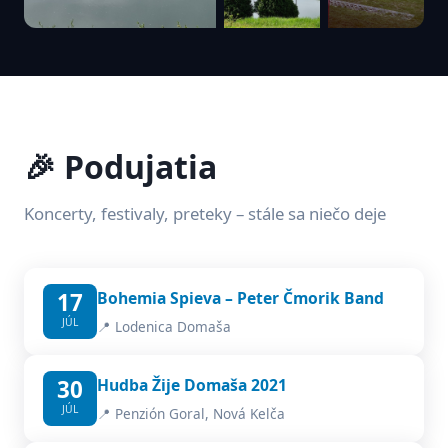
🎉 Podujatia
Koncerty, festivaly, preteky – stále sa niečo deje
17
Bohemia Spieva – Peter Čmorik Band
JÚL
📍 Lodenica Domaša
30
Hudba Žije Domaša 2021
JÚL
📍 Penzión Goral, Nová Kelča