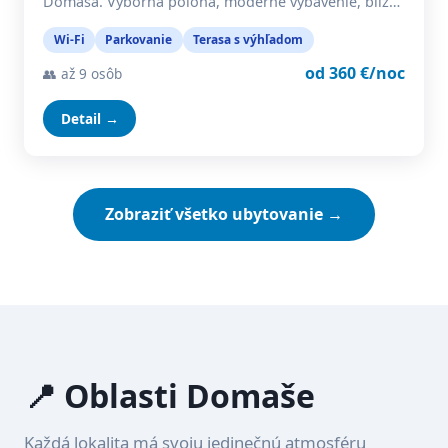
Domaša. Výborná poloha, moderné vybavenie, blíz…
Wi-Fi
Parkovanie
Terasa s výhľadom
od 360 €/noc
👥 až 9 osôb
Detail →
Zobraziť všetko ubytovanie →
📍 Oblasti Domaše
Každá lokalita má svoju jedinečnú atmosféru