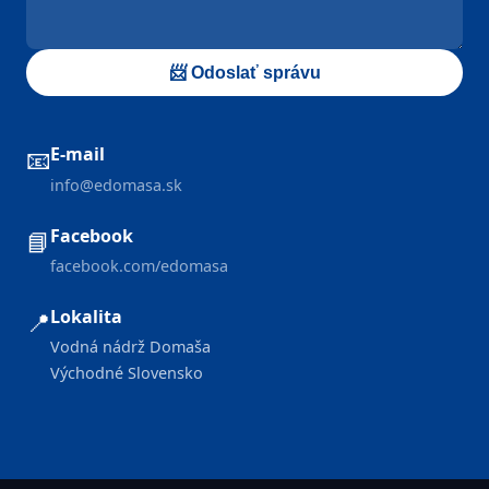
📨 Odoslať správu
E-mail
📧
info@edomasa.sk
Facebook
📘
facebook.com/edomasa
Lokalita
📍
Vodná nádrž Domaša
Východné Slovensko