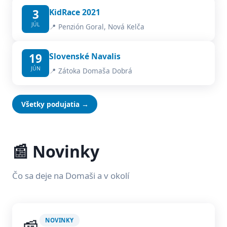
3
KidRace 2021
JÚL
📍 Penzión Goral, Nová Kelča
19
Slovenské Navalis
JÚN
📍 Zátoka Domaša Dobrá
Všetky podujatia →
📰 Novinky
Čo sa deje na Domaši a v okolí
NOVINKY