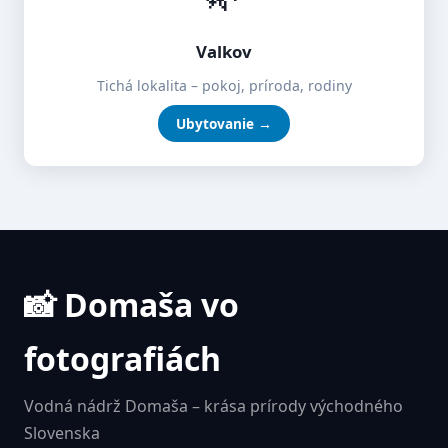
Valkov
Tichá lokalita – pokoj, príroda, rodiny
Ubytovanie →
📸 Domaša vo
fotografiách
Vodná nádrž Domaša – krása prírody východného
Slovenska