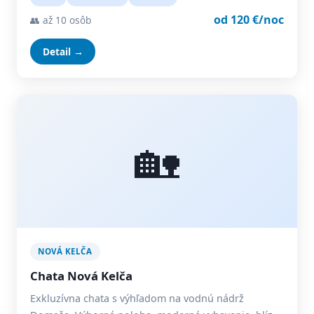
od 120 €/noc
👥 až 10 osôb
Detail →
🏡
NOVÁ KELČA
Chata Nová Kelča
Exkluzívna chata s výhľadom na vodnú nádrž